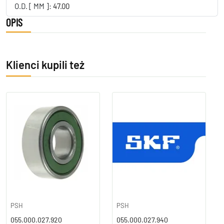
O.D. [ MM ]:
47.00
OPIS
Klienci kupili też
PSH
PSH
055.000.027.920
055.000.027.940