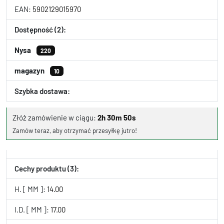
EAN:
5902129015970
Dostępność (2):
Nysa
220
magazyn
10
Szybka dostawa:
Złóż zamówienie w ciągu:
2h 30m 49s
Zamów teraz, aby otrzymać przesyłkę jutro!
Cechy produktu (3):
H. [ MM ]:
14.00
I.D. [ MM ]:
17.00