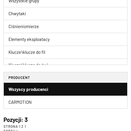
Wszystkie grupy
Chwytaki
Ciśnieniomierze
Elementy eksploatacy
Klucze\klucze do fil
Klucze\klucze do świ
Klucze\klucze dynamo
PRODUCENT
Wszyscy producenci
Klucze\klucze gięte
CARMOTION
Klucze\klucze imbuso
Klucze\klucze krzyża
Pozycji: 3
STRONA 1 Z 1
Klucze\klucze płaski