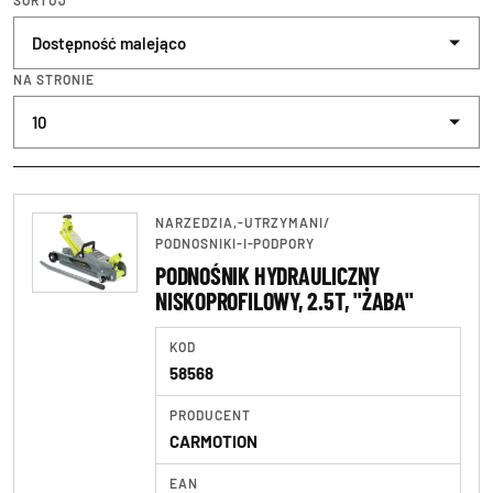
SORTUJ
Klucze\klucze telesk
NA STRONIE
Klucze\klucze wielof
Kombinerki, szczypce
Narzędzia pozostałe
NARZEDZIA,-UTRZYMANI
/
Pneumatyczne
PODNOSNIKI-I-PODPORY
PODNOŚNIK HYDRAULICZNY
Podnośniki i podpory
NISKOPROFILOWY, 2.5T, "ŻABA"
Rękawice robocze
KOD
58568
Skrzynki i wózki nar
PRODUCENT
Smarownice i oliwiar
CARMOTION
Testery
EAN