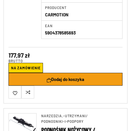
PRODUCENT
CARMOTION
EAN
5904378585693
177,97 zł
BRUTTO
NA ZAMÓWIENIE
Dodaj do koszyka
NARZEDZIA,-UTRZYMANI
/
PODNOSNIKI-I-PODPORY
PODNOŚNIK NOŻYCOWY /