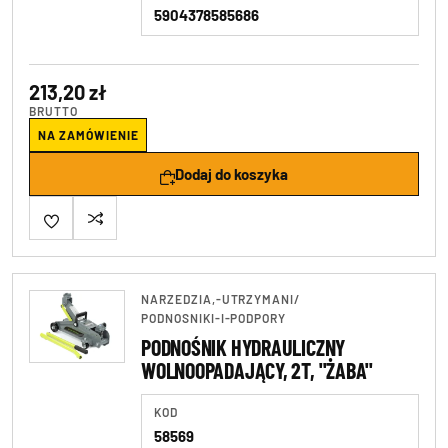
5904378585686
Wkrętaki
213,20 zł
BRUTTO
NA ZAMÓWIENIE
Dodaj do koszyka
NARZEDZIA,-UTRZYMANI
/
PODNOSNIKI-I-PODPORY
PODNOŚNIK HYDRAULICZNY
WOLNOOPADAJĄCY, 2T, "ŻABA"
KOD
58569