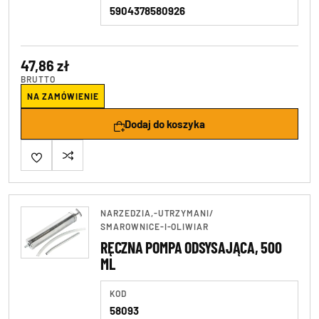
5904378580926
Wkrętaki
47,86 zł
BRUTTO
NA ZAMÓWIENIE
Dodaj do koszyka
NARZEDZIA,-UTRZYMANI
/
SMAROWNICE-I-OLIWIAR
RĘCZNA POMPA ODSYSAJĄCA, 500
ML
KOD
58093