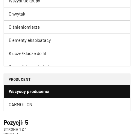
Wszystkie grupy
Chwytaki
Ciśnieniomierze
Elementy eksploatacy
Klucze\klucze do fil
Klucze\klucze do świ
Klucze\klucze dynamo
PRODUCENT
Wszyscy producenci
Klucze\klucze gięte
CARMOTION
Klucze\klucze imbuso
Klucze\klucze krzyża
Pozycji: 5
STRONA 1 Z 1
Klucze\klucze płaski