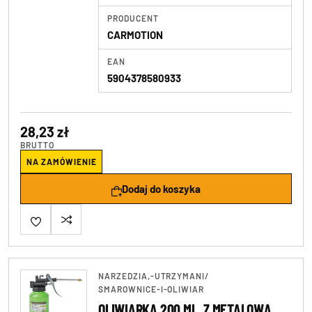
PRODUCENT
CARMOTION
EAN
5904378580933
28,23 zł
BRUTTO
NA ZAMÓWIENIE
Dodaj do koszyka
NARZEDZIA,-UTRZYMANI
/
SMAROWNICE-I-OLIWIAR
OLIWIARKA 200 ML, Z METALOWĄ