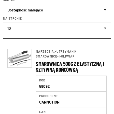
SORTUJ
Klucze\klucze telesk
NA STRONIE
Klucze\klucze wielof
Kombinerki, szczypce
Narzędzia pozostałe
NARZEDZIA,-UTRZYMANI
/
Pneumatyczne
SMAROWNICE-I-OLIWIAR
SMAROWNICA 500G Z ELASTYCZNĄ I
Podnośniki i podpory
SZTYWNĄ KOŃCÓWKĄ
Rękawice robocze
KOD
58092
Skrzynki i wózki nar
PRODUCENT
Smarownice i oliwiar
CARMOTION
Testery
EAN