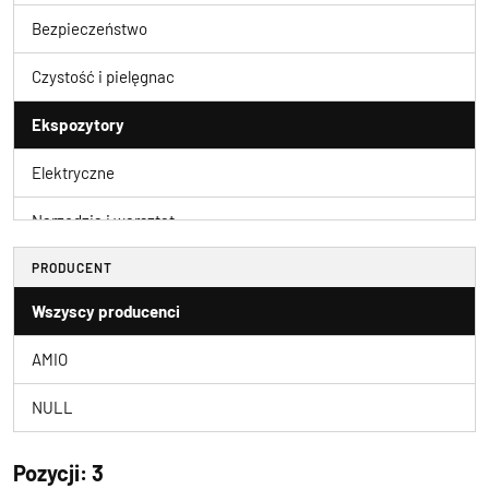
Bezpieczeństwo
Czystość i pielęgnac
Ekspozytory
Elektryczne
Narzędzia i warsztat
Wycieraczki samochod
PRODUCENT
Wszyscy producenci
Wyposażenie zewnętrz
AMIO
NULL
Pozycji: 3