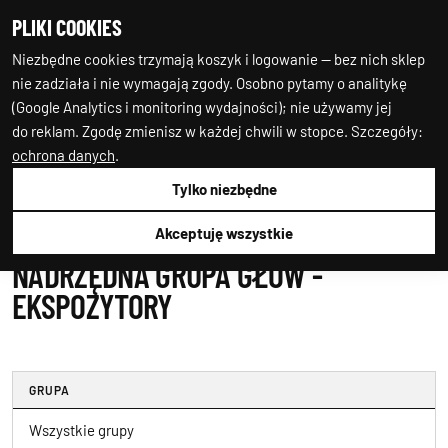
PLIKI COOKIES
0
0
Niezbędne cookies trzymają koszyk i logowanie — bez nich sklep
nie zadziała i nie wymagają zgody. Osobno pytamy o analitykę
(Google Analytics i monitoring wydajności); nie używamy jej
do reklam. Zgodę zmienisz w każdej chwili w stopce. Szczegóły:
ochrona danych
.
Tylko niezbędne
Auto-Starter24
Nadrzędna Grupa Głów
Ekspozytory
Akceptuję wszystkie
NADRZĘDNA GRUPA GŁÓW -
EKSPOZYTORY
GRUPA
Wszystkie grupy