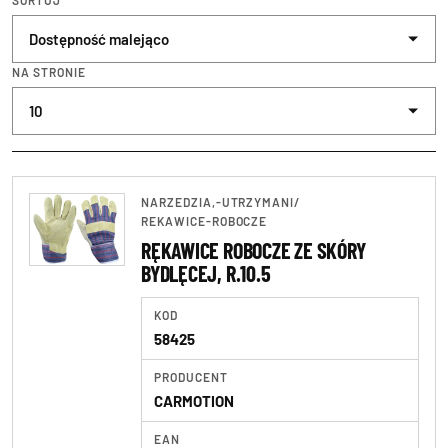
SORTUJ
Klucze\klucze telesk
NA STRONIE
Klucze\klucze wielof
Kombinerki, szczypce
Narzędzia pozostałe
NARZEDZIA,-UTRZYMANI
/
Pneumatyczne
REKAWICE-ROBOCZE
RĘKAWICE ROBOCZE ZE SKÓRY
Podnośniki i podpory
BYDLĘCEJ, R.10.5
Rękawice robocze
KOD
58425
Skrzynki i wózki nar
PRODUCENT
Smarownice i oliwiar
CARMOTION
Testery
EAN