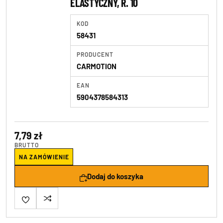
ELASTYCZNY, R. 10
KOD
58431
PRODUCENT
CARMOTION
EAN
5904378584313
7,79 zł
BRUTTO
NA ZAMÓWIENIE
Dodaj do koszyka