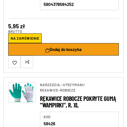
5904378584252
Wkrętaki
5,95 zł
BRUTTO
NA ZAMÓWIENIE
Dodaj do koszyka
NARZEDZIA,-UTRZYMANI
/
REKAWICE-ROBOCZE
RĘKAWICE ROBOCZE POKRYTE GUMĄ
"WAMPIRKI", R. XL
KOD
58426