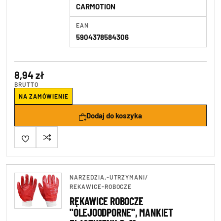
CARMOTION
EAN
5904378584306
8,94 zł
BRUTTO
NA ZAMÓWIENIE
Dodaj do koszyka
NARZEDZIA,-UTRZYMANI
/
REKAWICE-ROBOCZE
RĘKAWICE ROBOCZE
"OLEJOODPORNE", MANKIET