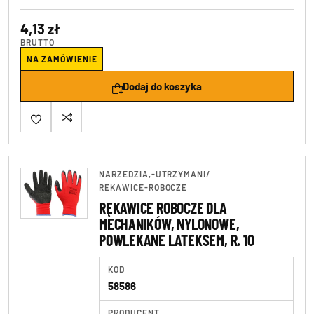
4,13 zł
BRUTTO
NA ZAMÓWIENIE
Dodaj do koszyka
NARZEDZIA,-UTRZYMANI
/
REKAWICE-ROBOCZE
RĘKAWICE ROBOCZE DLA
MECHANIKÓW, NYLONOWE,
POWLEKANE LATEKSEM, R. 10
KOD
58586
PRODUCENT