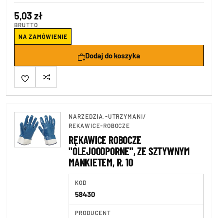
5,03 zł
BRUTTO
NA ZAMÓWIENIE
Dodaj do koszyka
NARZEDZIA,-UTRZYMANI
/
REKAWICE-ROBOCZE
RĘKAWICE ROBOCZE
"OLEJOODPORNE", ZE SZTYWNYM
MANKIETEM, R. 10
KOD
58430
PRODUCENT