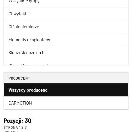
Wszystkie grupy
Chwytaki
Ciśnieniomierze
Elementy eksploatacy
Klucze\klucze do fil
Klucze\klucze do świ
Klucze\klucze dynamo
PRODUCENT
Wszyscy producenci
Klucze\klucze gięte
CARMOTION
Klucze\klucze imbuso
Klucze\klucze krzyża
Pozycji: 30
STRONA 1 Z 3
Klucze\klucze płaski