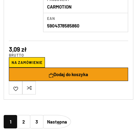
CARMOTION
EAN
5904378585860
3,09 zł
BRUTTO
NA ZAMÓWIENIE
Dodaj do koszyka
1
2
3
Następna