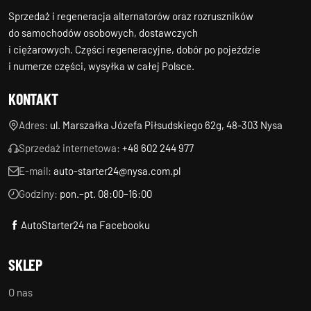
Sprzedaż i regeneracja alternatorów oraz rozruszników
do samochodów osobowych, dostawczych
i ciężarowych. Części regeneracyjne, dobór po pojeździe
i numerze części, wysyłka w całej Polsce.
KONTAKT
Adres:
ul. Marszałka Józefa Piłsudskiego 62g, 48-303 Nysa
Sprzedaż internetowa:
+48 602 244 977
E-mail:
auto-starter24@nysa.com.pl
Godziny:
pon.–pt. 08:00–16:00
AutoStarter24 na Facebooku
SKLEP
O nas