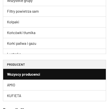
Wszystkie grupy
Filtry powietrza sam
Kołpaki
Końcówki tłumika
Korki paliwa i gazu
Lusterka
Nasadki na śruby
PRODUCENT
Wszyscy producenci
Osłony odboje chlapa
AMIO
Plandeki i pokrowce
KUFIETA
Pokrowce na motocykl
Ramki tablicy rejest