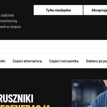
Pracujemy od poniedziałku do piątku od 8:00 do 16:00
Regenerujemy alternatory i rozruszniki od 2012 roku !
Tylko niezbędne
Akceptuj
Regenerujemy filtry cząstek stałych
 zadziała
Rozruszniki o Wysokim Momencie Obrotowym
Alternatory i rozruszniki OEM
 monitoring
wili w stopce.
niki
Części alternatora
Części rozrusznika
Dobierz po p
RUSZNIKI