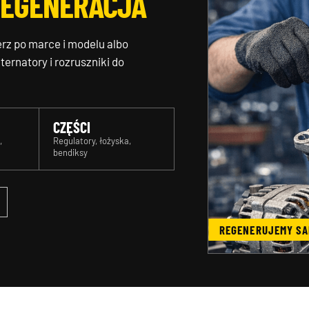
REGENERACJA
erz po marce i modelu albo
ernatory i rozruszniki do
CZĘŚCI
,
Regulatory, łożyska,
bendiksy
REGENERUJEMY SA