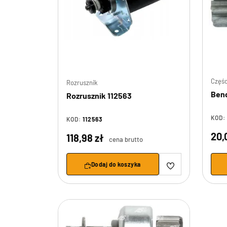
Częśc
Rozrusznik
Bend
Rozrusznik 112563
KOD:
KOD:
112563
20,
118,98 zł
cena brutto
Dodaj do koszyka