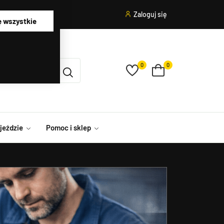
Zaloguj się
ę wszystkie
0
0
ojeździe
Pomoc i sklep