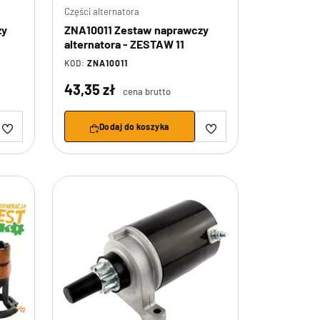
Części alternatora
zy
ZNA10011 Zestaw naprawczy
alternatora - ZESTAW 11
KOD:
ZNA10011
43,35 zł
cena brutto
Dodaj do koszyka