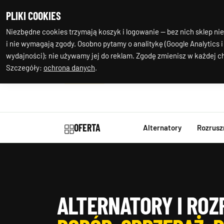
+48 602 244
Nasza
PLIKI COOKIES
977
lokalizacja
Niezbędne cookies trzymają koszyk i logowanie — bez nich sklep nie
i nie wymagają zgody. Osobno pytamy o analitykę (Google Analytics i
wydajności); nie używamy jej do reklam. Zgodę zmienisz w każdej ch
Szczegóły:
ochrona danych
.
OFERTA
Alternatory
Rozrusz
ALTERNATORY I ROZ