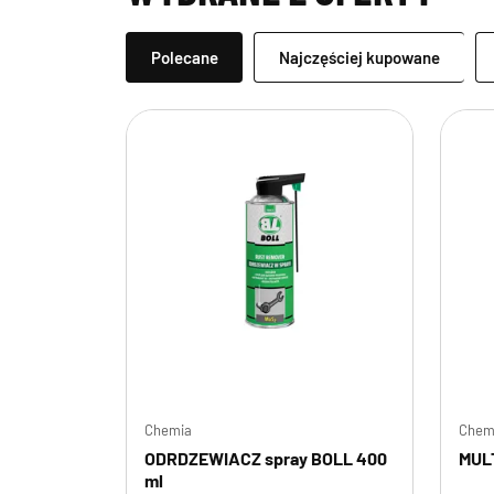
Polecane
Najczęściej kupowane
Chemia
Chem
ODRDZEWIACZ spray BOLL 400
MULT
ml