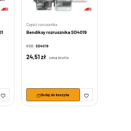
Części rozrusznika
01
Bendiksy rozrusznika SD4019
KOD:
SD4019
24,51 zł
cena brutto
Dodaj do koszyka