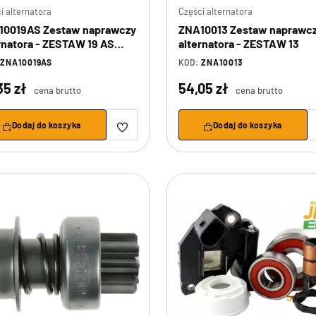
i alternatora
Części alternatora
10019AS Zestaw naprawczy
ZNA10013 Zestaw naprawc
rnatora - ZESTAW 19 AS
alternatora - ZESTAW 13
ULATOR AS
ZNA10019AS
KOD:
ZNA10013
,35 zł
54,05 zł
cena brutto
cena brutto
Dodaj do koszyka
Dodaj do koszyka