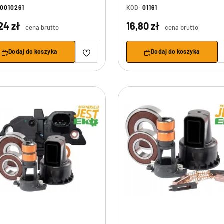
AMIO-01161
0010261
KOD:
01161
24 zł
16,80 zł
cena brutto
cena brutto
Dodaj do koszyka
Dodaj do koszyka