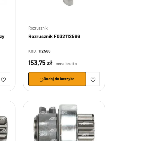
Rozrusznik
zy
Rozrusznik F032112566
KOD:
112566
153,75 zł
cena brutto
Dodaj do koszyka