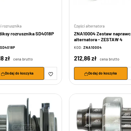
i rozrusznika
Części alternatora
iksy rozrusznika SD4018P
ZNA10004 Zestaw naprawc
alternatora - ZESTAW 4
SD4018P
KOD:
ZNA10004
18 zł
212,86 zł
cena brutto
cena brutto
Dodaj do koszyka
Dodaj do koszyka