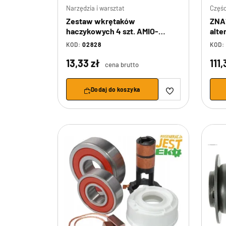
Narzędzia i warsztat
Częśc
Zestaw wkrętaków
ZNA
haczykowych 4 szt. AMIO-
alte
02828
REG
KOD:
02828
KOD:
13,33 zł
111
cena brutto
Dodaj do koszyka