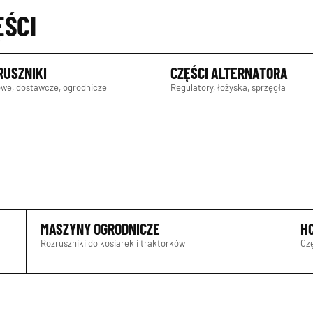
ĘŚCI
RUSZNIKI
CZĘŚCI ALTERNATORA
we, dostawcze, ogrodnicze
Regulatory, łożyska, sprzęgła
MASZYNY OGRODNICZE
H
Rozruszniki do kosiarek i traktorków
Czę