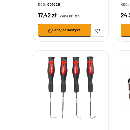
KOD:
001026
KOD:
17,42 zł
24,
cena brutto
Dodaj do koszyka