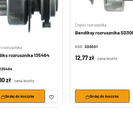
Części rozrusznika
Bendiksy rozrusznika SD30
KOD:
SD3001
i rozrusznika
iks rozrusznika 135464
12,77 zł
cena brutto
135464
00 zł
cena brutto
Dodaj do koszyka
Dodaj do koszyka