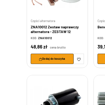
Części alternatora
Częśc
ZNA10012 Zestaw naprawczy
Bend
alternatora - ZESTAW 12
KOD:
ZNA10012
KOD:
48,86 zł
39,
cena brutto
Dodaj do koszyka