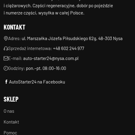
i ciężarowych. Części regeneracyjne, dobór po pojeździe
i numerze części, wysyłka w całej Polsce.
KONTAKT
Adres:
ul. Marszałka Józefa Piłsudskiego 62g, 48-303 Nysa
Sprzedaż internetowa:
+48 602 244 977
E-mail:
auto-starter24@nysa.com.pl
Godziny:
pon.–pt. 08:00–16:00
AutoStarter24 na Facebooku
SKLEP
O nas
Kontakt
Pomoc