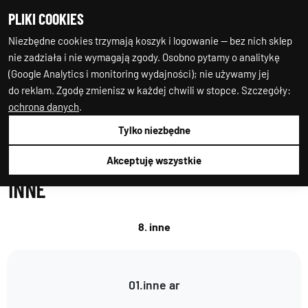
PLIKI COOKIES
0
0
Niezbędne cookies trzymają koszyk i logowanie — bez nich sklep
nie zadziała i nie wymagają zgody. Osobno pytamy o analitykę
(Google Analytics i monitoring wydajności); nie używamy jej
do reklam. Zgodę zmienisz w każdej chwili w stopce. Szczegóły:
ochrona danych
.
Tylko niezbędne
Auto-Starter24
Branża
Inne
Wybór Grupy
Akceptuję wszystkie
INNE
8. inne
01.inne ar