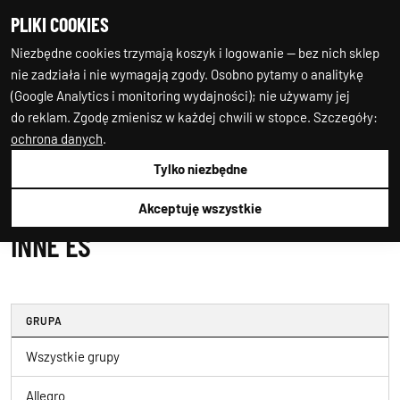
PLIKI COOKIES
0
0
Niezbędne cookies trzymają koszyk i logowanie — bez nich sklep
nie zadziała i nie wymagają zgody. Osobno pytamy o analitykę
(Google Analytics i monitoring wydajności); nie używamy jej
do reklam. Zgodę zmienisz w każdej chwili w stopce. Szczegóły:
ochrona danych
.
Tylko niezbędne
Auto-Starter24
Inne Es
Akceptuję wszystkie
INNE ES
GRUPA
Wszystkie grupy
Allegro