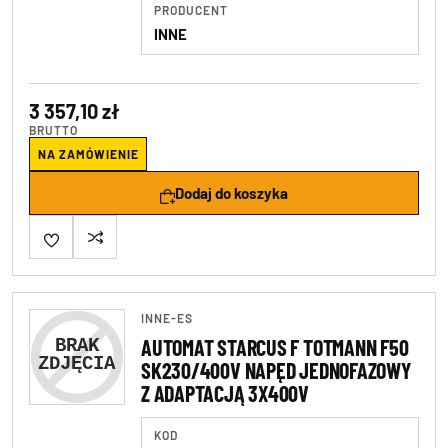
PRODUCENT
INNE
3 357,10 zł
BRUTTO
NA ZAMÓWIENIE
Dodaj do koszyka
INNE-ES
AUTOMAT STARCUS F TOTMANN F50
SK230/400V NAPĘD JEDNOFAZOWY
Z ADAPTACJĄ 3X400V
KOD