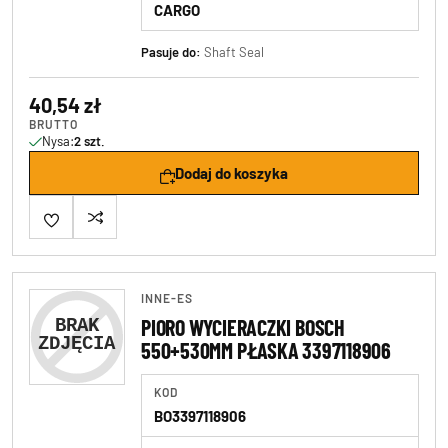
CARGO
Pasuje do:
Shaft Seal
40,54 zł
BRUTTO
Nysa:
2 szt.
Dodaj do koszyka
INNE-ES
PIORO WYCIERACZKI BOSCH
550+530MM PŁASKA 3397118906
KOD
BO3397118906