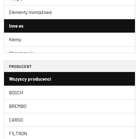
Elementy montażowe
Inne es
Klemy
Klimatyzacja
Warsztatowe
PRODUCENT
Wszyscy producenci
Zestaw uszczelnień
BOSCH
Żarówki
BREMBO
CARGO
FILTRON