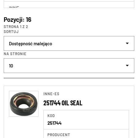
INNE
Pozycji: 16
INNE ES
STRONA 1 Z 2
SORTUJ
NISSENS
PHILIPS
NA STRONIE
VARTA
YUASA
INNE-ES
251744 OIL SEAL
KOD
251744
PRODUCENT