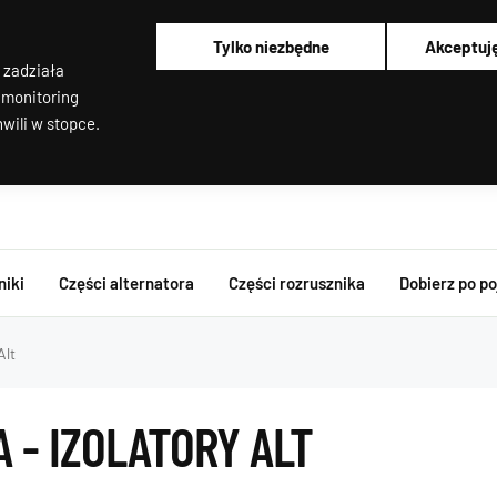
Alternatory i rozruszniki OEM
Pracujemy od poniedziałku do piątku od 8:00 do 16:00
Regenerujemy alternatory i rozruszniki od 2012 roku !
Tylko niezbędne
Akceptuj
Regenerujemy filtry cząstek stałych
 zadziała
Rozruszniki o Wysokim Momencie Obrotowym
Alternatory i rozruszniki OEM
 monitoring
wili w stopce.
niki
Części alternatora
Części rozrusznika
Dobierz po p
Alt
 - IZOLATORY ALT