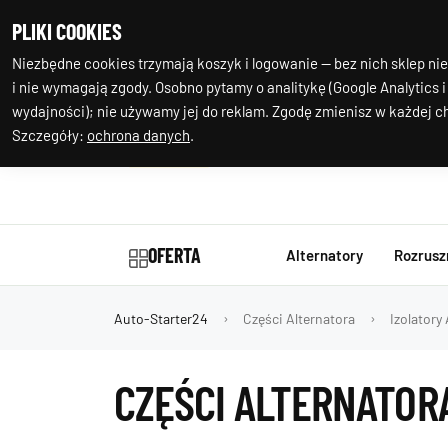
+48 602 244
Nasza
PLIKI COOKIES
977
lokalizacja
Niezbędne cookies trzymają koszyk i logowanie — bez nich sklep nie
i nie wymagają zgody. Osobno pytamy o analitykę (Google Analytics i
wydajności); nie używamy jej do reklam. Zgodę zmienisz w każdej ch
Szczegóły:
ochrona danych
.
OFERTA
Alternatory
Rozrusz
Auto-Starter24
Części Alternatora
Izolatory 
CZĘŚCI ALTERNATORA