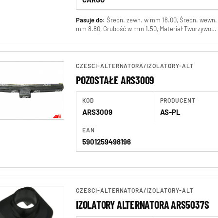
Pasuje do:
Średn. zewn. w mm 18.00, Średn. wewn. w
mm 8.80, Grubość w mm 1.50, Materiał Tworzywo
sztuczne odporne na uderzenia
CZESCI-ALTERNATORA
/
IZOLATORY-ALT
POZOSTAŁE ARS3009
KOD
PRODUCENT
ARS3009
AS-PL
EAN
5901259498196
CZESCI-ALTERNATORA
/
IZOLATORY-ALT
IZOLATORY ALTERNATORA ARS5037S