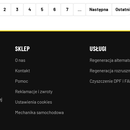
2
3
4
5
6
7
…
Następna
Ostatni
SKLEP
USŁUGI
O nas
Regeneracja alterna
Kontakt
Regeneracja rozrusz
Pomoc
Czyszczenie DPF i FA
Reklamacje i zwroty
ej
Ustawienia cookies
Mechanika samochodowa