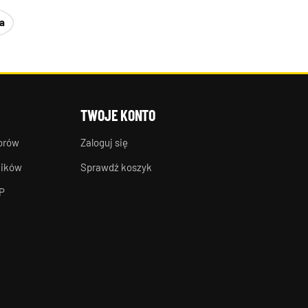
a
TWOJE KONTO
torów
Zaloguj się
ników
Sprawdź koszyk
P