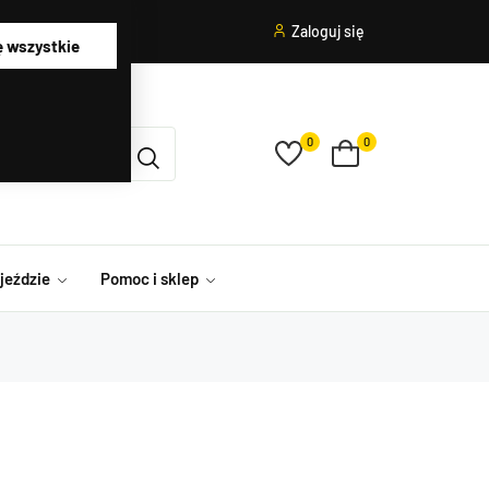
Zaloguj się
ę wszystkie
0
0
ojeździe
Pomoc i sklep