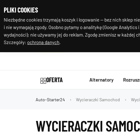
+48 602 244
Nasza
PLIKI COOKIES
977
lokalizacja
Niezbędne cookies trzymają koszyk i logowanie — bez nich sklep nie
i nie wymagają zgody. Osobno pytamy o analitykę (Google Analytics i
wydajności); nie używamy jej do reklam. Zgodę zmienisz w każdej ch
Szczegóły:
ochrona danych
.
OFERTA
Alternatory
Rozrusz
Auto-Starter24
Wycieraczki Samochod
Wycie
WYCIERACZKI SAMOC