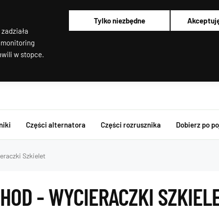
Pracujemy od poniedziałku do piątku od 8:00 do 16:00
Regenerujemy alternatory i rozruszniki od 2012 roku !
Tylko niezbędne
Akceptuj
Regenerujemy filtry cząstek stałych
 zadziała
Rozruszniki o Wysokim Momencie Obrotowym
Alternatory i rozruszniki OEM
 monitoring
wili w stopce.
niki
Części alternatora
Części rozrusznika
Dobierz po p
raczki Szkielet
HOD - WYCIERACZKI SZKIEL