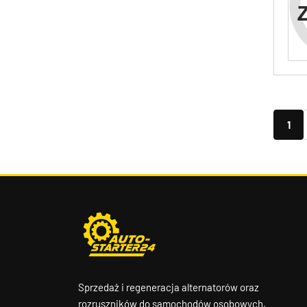
1
Sprzedaż i regeneracja alternatorów oraz
rozruszników do samochodów osobowych,