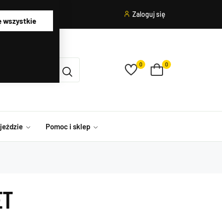
Zaloguj się
ę wszystkie
0
0
ojeździe
Pomoc i sklep
ET