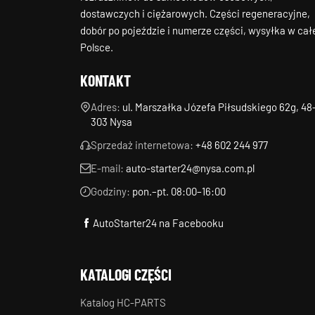
dostawczych i ciężarowych. Części regeneracyjne,
dobór po pojeździe i numerze części, wysyłka w cał
Polsce.
KONTAKT
Adres:
ul. Marszałka Józefa Piłsudskiego 62g, 48
303 Nysa
Sprzedaż internetowa:
+48 602 244 977
E-mail:
auto-starter24@nysa.com.pl
Godziny:
pon.–pt. 08:00–16:00
AutoStarter24 na Facebooku
KATALOGI CZĘŚCI
Katalog HC-PARTS