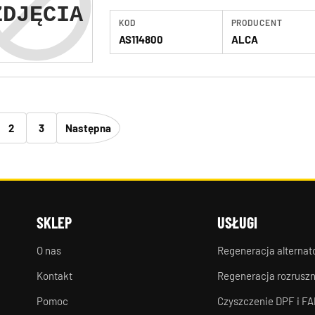
KOD
PRODUCENT
AS114800
ALCA
2
3
Następna
SKLEP
USŁUGI
O nas
Regeneracja alterna
Kontakt
Regeneracja rozrusz
Pomoc
Czyszczenie DPF i FA