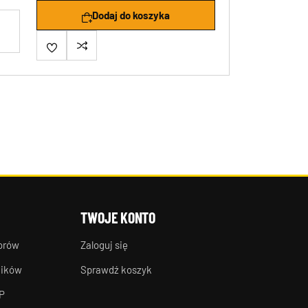
Dodaj do koszyka
TWOJE KONTO
torów
Zaloguj się
ników
Sprawdź koszyk
P