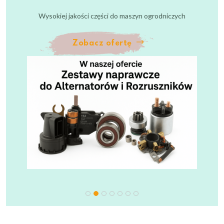
Zobacz ofertę
Wysokiej jakości części do maszyn ogrodniczych
Dobierz część w 30
sekund
Zobacz ofertę