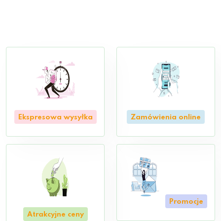
Ekspresowa wysyłka
Zamówienia online
Promocje
Atrakcyjne ceny