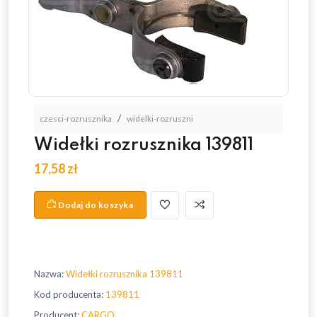
czesci-rozrusznika
widelki-rozruszni
Widełki rozrusznika 139811
17,58 zł
Dodaj do koszyka
Nazwa:
Widełki rozrusznika 139811
Kod producenta:
139811
Producent:
CARGO