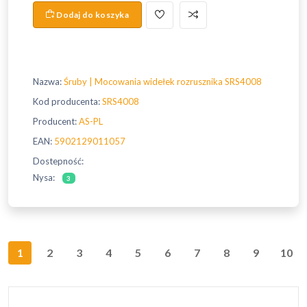
Dodaj do koszyka
Nazwa:
Śruby | Mocowania widełek rozrusznika SRS4008
Kod producenta:
SRS4008
Producent:
AS-PL
EAN:
5902129011057
Dostepność:
Nysa:
3
1
2
3
4
5
6
7
8
9
10