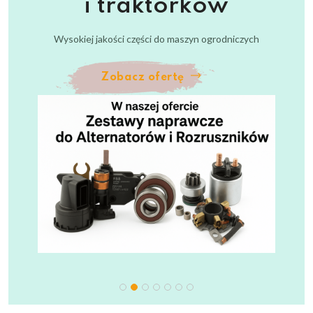
i traktorków
tylko
Zobacz ofertę
Wysokiej jakości części do maszyn ogrodniczych
Dobierz część w 30
sekund
Zobacz ofertę