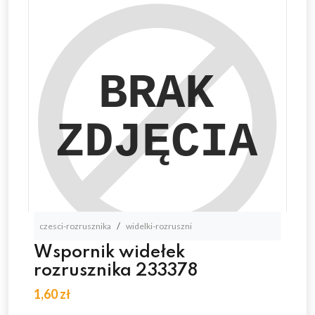
czesci-rozrusznika
widelki-rozruszni
Wspornik widełek
rozrusznika 233378
1,60 zł