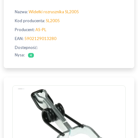
Nazwa:
Widełki rozrusznika SL2005
Kod producenta:
SL2005
Producent:
AS-PL
EAN:
5902129013280
Dostepność:
Nysa:
4