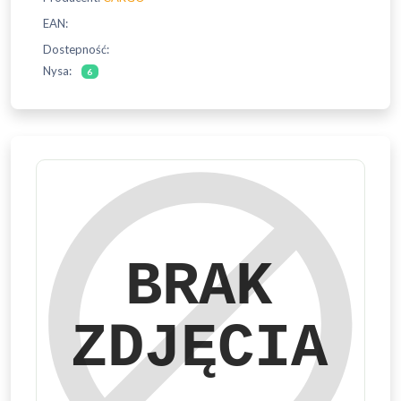
EAN:
Dostepność:
Nysa:
6