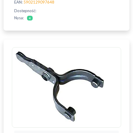
EAN:
5902129097648
Dostepność:
Nysa:
4