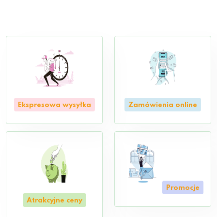
Ekspresowa wysyłka
Zamówienia online
Promocje
Atrakcyjne ceny