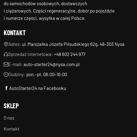
do samochodów osobowych, dostawczych
i ciężarowych. Części regeneracyjne, dobór po pojeździe
i numerze części, wysyłka w całej Polsce.
KONTAKT
Adres:
ul. Marszałka Józefa Piłsudskiego 62g, 48-303 Nysa
Sprzedaż internetowa:
+48 602 244 977
E-mail:
auto-starter24@nysa.com.pl
Godziny:
pon.–pt. 08:00–16:00
AutoStarter24 na Facebooku
SKLEP
O nas
Kontakt