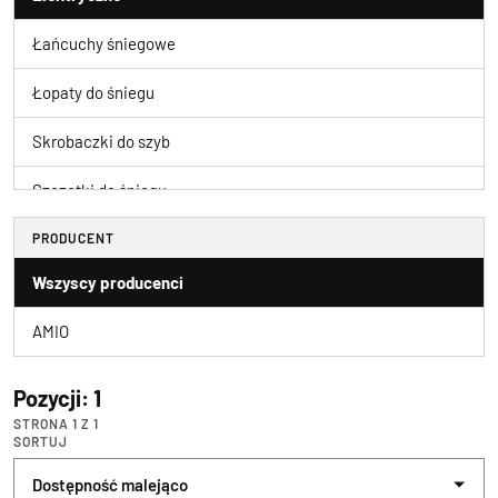
Łańcuchy śniegowe
Łopaty do śniegu
Skrobaczki do szyb
Szczotki do śniegu
Tekstylne łańcuchy ś
PRODUCENT
Wszyscy producenci
AMIO
Pozycji: 1
STRONA 1 Z 1
SORTUJ