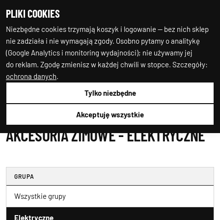
PLIKI COOKIES
0
0
Niezbędne cookies trzymają koszyk i logowanie — bez nich sklep
nie zadziała i nie wymagają zgody. Osobno pytamy o analitykę
(Google Analytics i monitoring wydajności); nie używamy jej
do reklam. Zgodę zmienisz w każdej chwili w stopce. Szczegóły:
ochrona danych
.
Tylko niezbędne
Auto-Starter24
Akcesoria Zimowe
Elektryczne
Akceptuję wszystkie
AKCESORIA ZIMOWE - ELEKTRYCZNE
GRUPA
Wszystkie grupy
Elektryczne