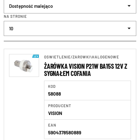
Żarówki\diodowe\led
NA STRONIE
Żarówki\diodowe\pomo
Żarówki\halogenowe
Żarówki\ksenonowe
OSWIETLENIE
/
ZAROWKI\HALOGENOWE
ŻARÓWKA VISION P21W BA15S 12V Z
SYGNAŁEM COFANIA
KOD
58088
PRODUCENT
VISION
EAN
5904378580889