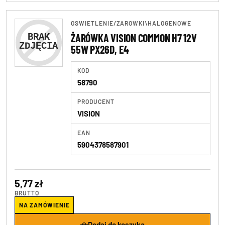
OSWIETLENIE
/
ZAROWKI\HALOGENOWE
ŻARÓWKA VISION COMMON H7 12V
55W PX26D, E4
KOD
58790
PRODUCENT
VISION
EAN
5904378587901
5,77 zł
BRUTTO
NA ZAMÓWIENIE
Dodaj do koszyka