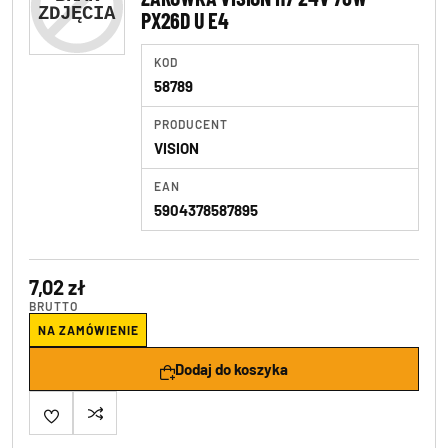
PX26D U E4
KOD
58789
PRODUCENT
VISION
EAN
5904378587895
7,02 zł
BRUTTO
NA ZAMÓWIENIE
Dodaj do koszyka