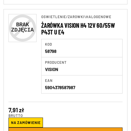
OSWIETLENIE
/
ZAROWKI\HALOGENOWE
ŻARÓWKA VISION H4 12V 60/55W
P43T U E4
KOD
58798
PRODUCENT
VISION
EAN
5904378587987
7,91 zł
BRUTTO
NA ZAMÓWIENIE