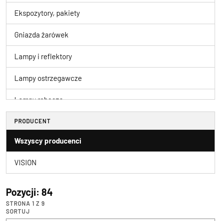
Ekspozytory, pakiety
Gniazda żarówek
Lampy i reflektory
Lampy ostrzegawcze
Lampy robocze
Latarki i lampy wars
PRODUCENT
Wszyscy producenci
Naprawa i konserwacj
VISION
Oświetlenie dodatkow
Trzpienie i uchwyty
Pozycji: 84
STRONA 1 Z 9
Żarówki\diodowe\akce
SORTUJ