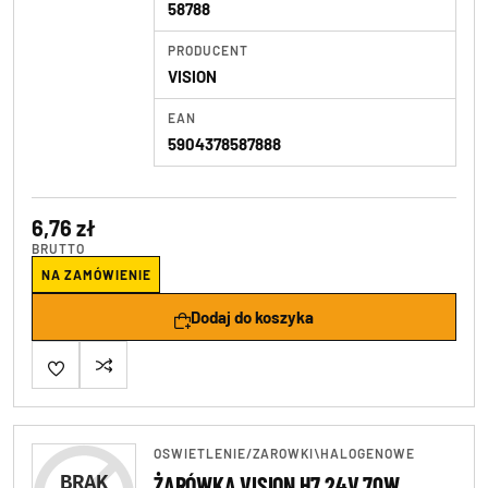
58788
PRODUCENT
VISION
EAN
5904378587888
6,76 zł
BRUTTO
NA ZAMÓWIENIE
Dodaj do koszyka
OSWIETLENIE
/
ZAROWKI\HALOGENOWE
ŻARÓWKA VISION H7 24V 70W