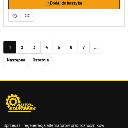
Dodaj do koszyka
1
2
3
4
5
6
7
…
Następna
Ostatnia
Sprzedaż i regeneracja alternatorów oraz rozruszników