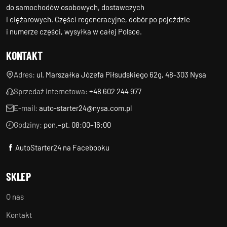
do samochodów osobowych, dostawczych
i ciężarowych. Części regeneracyjne, dobór po pojeździe
i numerze części, wysyłka w całej Polsce.
KONTAKT
Adres:
ul. Marszałka Józefa Piłsudskiego 62g, 48-303 Nysa
Sprzedaż internetowa:
+48 602 244 977
E-mail:
auto-starter24@nysa.com.pl
Godziny:
pon.–pt. 08:00–16:00
AutoStarter24 na Facebooku
SKLEP
O nas
Kontakt