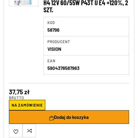
H4 12V 60/55W P43T U E4 +120%, 2
SZT.
KOD
58796
PRODUCENT
VISION
EAN
5904378587963
37,75 zł
BRUTTO
NA ZAMÓWIENIE
Dodaj do koszyka