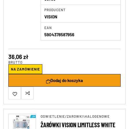
PRODUCENT
VISION
EAN
5904378587956
36,06 zł
BRUTTO
NA ZAMÓWIENIE
Dodaj do koszyka
OSWIETLENIE
/
ZAROWKI\HALOGENOWE
ŻARÓWKI VISION LIMITLESS WHITE