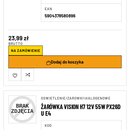
EAN
5904378580896
23,99 zł
BRUTTO
NA ZAMÓWIENIE
Dodaj do koszyka
OSWIETLENIE
/
ZAROWKI\HALOGENOWE
ŻARÓWKA VISION H7 12V 55W PX26D
U E4
KOD