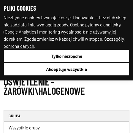
PLIKI COOKIES
0
0
Niezbędne cookies trzymają koszyk i logowanie — bez nich sklep
nie zadziała i nie wymagają zgody. Osobno pytamy o analitykę
(Google Analytics i monitoring wydajności); nie używamy jej
do reklam. Zgodę zmienisz w każdej chwili w stopce. Szczegóły:
ochrona danych
.
Tylko niezbędne
Auto-Starter24
Oświetlenie
Żarówki\halogenowe
Akceptuję wszystkie
OŚWIETLENIE -
ŻARÓWKI\HALOGENOWE
GRUPA
Wszystkie grupy