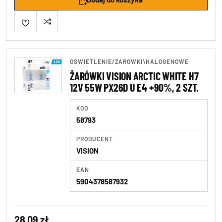
OSWIETLENIE
/
ZAROWKI\HALOGENOWE
ŻARÓWKI VISION ARCTIC WHITE H7
12V 55W PX26D U E4 +90%, 2 SZT.
KOD
58793
PRODUCENT
VISION
EAN
5904378587932
28,09 zł