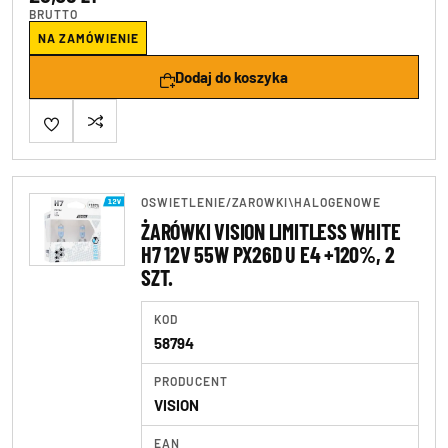
BRUTTO
NA ZAMÓWIENIE
Dodaj do koszyka
OSWIETLENIE
/
ZAROWKI\HALOGENOWE
ŻARÓWKI VISION LIMITLESS WHITE
H7 12V 55W PX26D U E4 +120%, 2
SZT.
KOD
58794
PRODUCENT
VISION
EAN