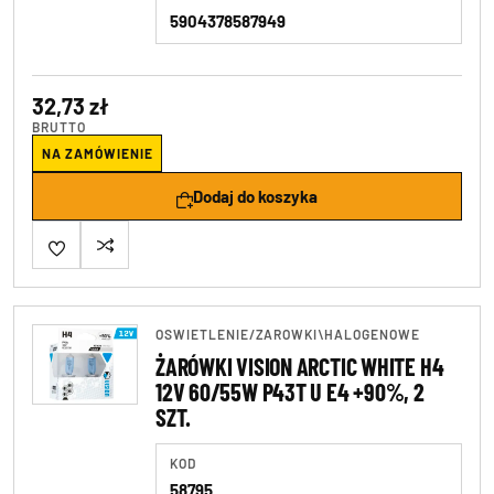
5904378587949
32,73 zł
BRUTTO
NA ZAMÓWIENIE
Dodaj do koszyka
OSWIETLENIE
/
ZAROWKI\HALOGENOWE
ŻARÓWKI VISION ARCTIC WHITE H4
12V 60/55W P43T U E4 +90%, 2
SZT.
KOD
58795