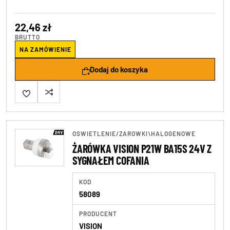
22,46 zł
BRUTTO
NA ZAMÓWIENIE
Dodaj do koszyka
OSWIETLENIE
/
ZAROWKI\HALOGENOWE
ŻARÓWKA VISION P21W BA15S 24V Z
SYGNAŁEM COFANIA
KOD
58089
PRODUCENT
VISION