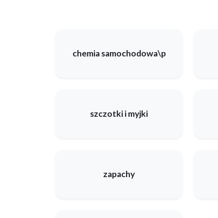
chemia samochodowa\p
szczotki i myjki
zapachy