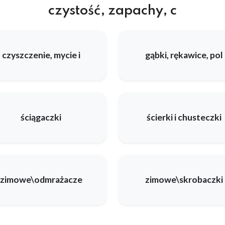
czystość, zapachy, c
czyszczenie, mycie i
gąbki, rękawice, pol
ściągaczki
ścierki i chusteczki
zimowe\odmrażacze
zimowe\skrobaczki