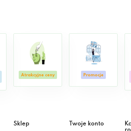
Atrakcyjne ceny
Promocje
Sklep
Twoje konto
Ka
ro