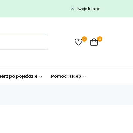
Twoje konto
0
0
ierz po pojeździe
Pomoc i sklep