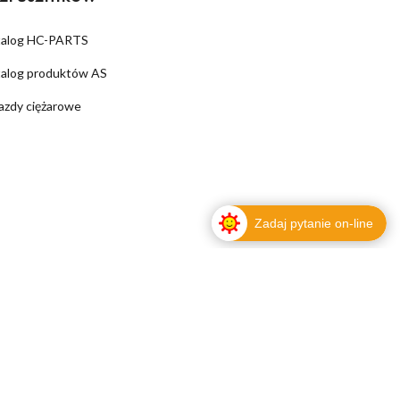
talog HC-PARTS
alog produktów AS
azdy ciężarowe
Zadaj pytanie on-line