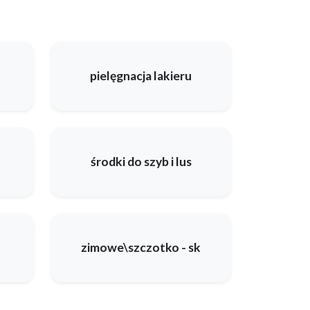
pielęgnacja lakieru
środki do szyb i lus
zimowe\szczotko - sk