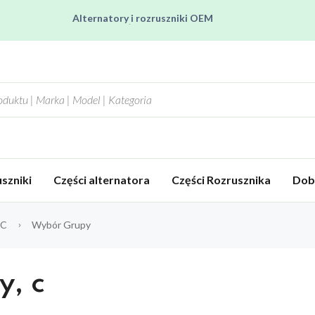
Alternatory i rozruszniki OEM
Pracujemy od poniedziałku do piątku od 8:00 do 16:00
Regenerujemy alternatory i rozruszniki od 2012 roku !
Regenerujemy filtry czastek stałych !
Rozruszniki o Wysokim Momencie Obrotowym
szniki
Części alternatora
Części Rozrusznika
Dob
-C
Wybór Grupy
y, c