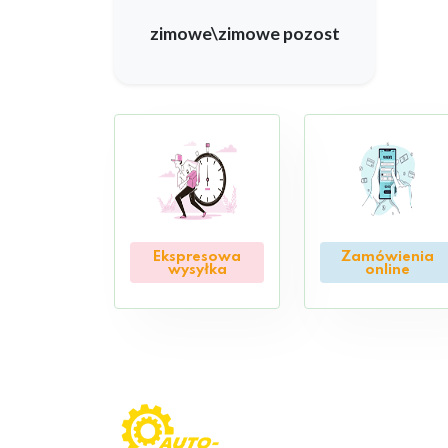
zimowe\zimowe pozost
Ekspresowa
Zamówienia
wysyłka
online