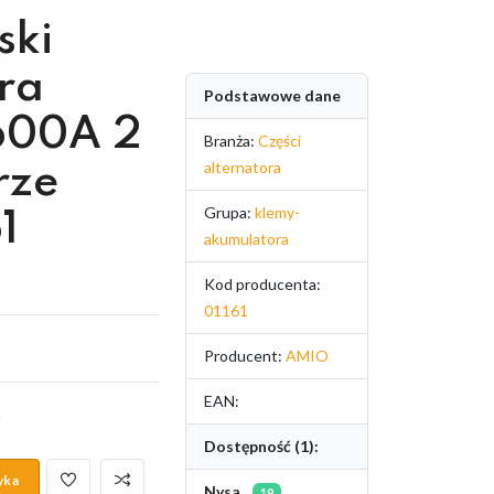
ski
ra
Podstawowe dane
600A 2
Branża:
Części
alternatora
rze
Grupa:
klemy-
1
akumulatora
Kod producenta:
01161
Producent:
AMIO
EAN:
.
Dostępność (1):
yka
Nysa
19