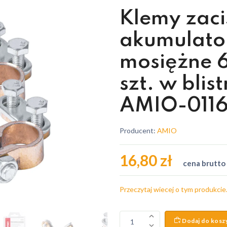
Klemy zaci
akumulato
mosiężne 
szt. w blist
AMIO-0116
Producent:
AMIO
16,80 zł
cena brutto
Przeczytaj wiecej o tym produkcie
Dodaj do kosz
1