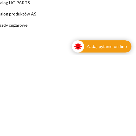
talog HC-PARTS
alog produktów AS
azdy ciężarowe
Zadaj pytanie on-line