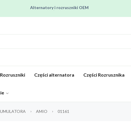
Alternatory i rozruszniki OEM
Pracujemy od poniedziałku do piątku od 8:00 do 16:00
Regenerujemy alternatory i rozruszniki od 2012 roku !
Regenerujemy filtry czastek stałych !
Rozruszniki o Wysokim Momencie Obrotowym
Rozruszniki
Części alternatora
Części Rozrusznika
pie
KUMULATORA
AMIO
01161