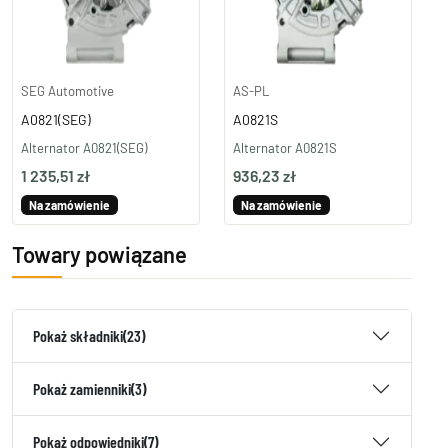
SEG Automotive
AS-PL
A0821(SEG)
A0821S
Alternator A0821(SEG)
Alternator A0821S
1 235,51 zł
936,23 zł
Na zamówienie
Na zamówienie
Towary powiązane
Pokaż składniki
(23)
Pokaż zamienniki
(3)
Pokaż odpowiedniki
(7)