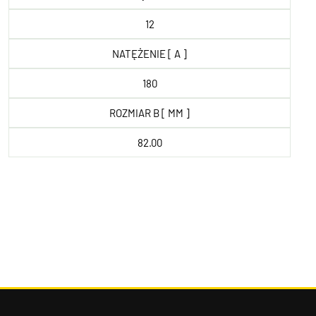
12
NATĘŻENIE [ A ]
180
ROZMIAR B [ MM ]
82.00