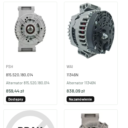
PSH
WAI
815.520.180.014
11346N
Alternator 815.520.180.014
Alternator 11346N
859,44 zł
838,09 zł
Dostępny
Na zamówienie