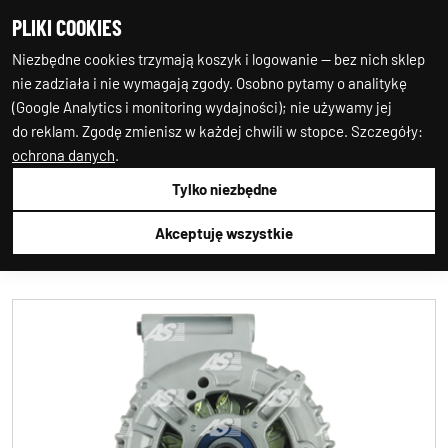
PLIKI COOKIES
0
0
Niezbędne cookies trzymają koszyk i logowanie — bez nich sklep
nie zadziała i nie wymagają zgody. Osobno pytamy o analitykę
(Google Analytics i monitoring wydajności); nie używamy jej
do reklam. Zgodę zmienisz w każdej chwili w stopce. Szczegóły:
ochrona danych
.
Tylko niezbędne
Auto-Starter24
1.ALTERNATOR
1.ALTERNATOR
AS-PL
A0494
Akceptuję wszystkie