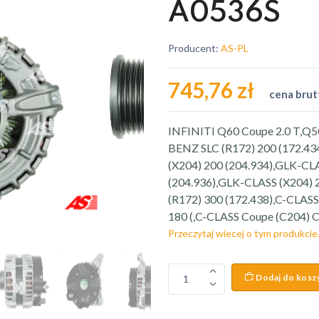
A0536S
Producent:
AS-PL
745,76 zł
cena brut
INFINITI Q60 Coupe 2.0 T,Q
BENZ SLC (R172) 200 (172.4
(X204) 200 (204.934),GLK-CL
(204.936),GLK-CLASS (X204) 2
(R172) 300 (172.438),C-CLASS
180 (,C-CLASS Coupe (C204) C
Przeczytaj wiecej o tym produkcie
Dodaj do kosz
1