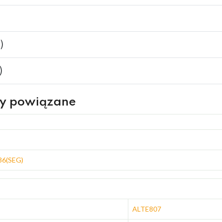
)
)
ry powiązane
36(SEG)
ALTE807