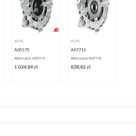
AS-PL
AS-PL
A0557S
A0771S
Alternator A0557S
Alternator A0771S
1 024,84 zł
828,82 zł
Na zamówienie
Na zamówienie