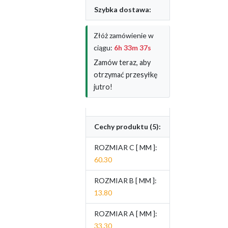
Szybka dostawa:
Złóż zamówienie w
ciągu:
6h 33m 36s
Zamów teraz, aby
otrzymać przesyłkę
jutro!
Cechy produktu (5):
ROZMIAR C [ MM ]:
60.30
ROZMIAR B [ MM ]:
13.80
ROZMIAR A [ MM ]:
33.30