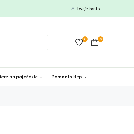
Twoje konto
0
0
ierz po pojeździe
Pomoc i sklep