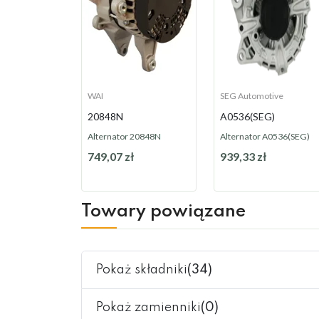
WAI
SEG Automotive
20848N
A0536(SEG)
Alternator 20848N
Alternator A0536(SEG)
749,07 zł
939,33 zł
Na zamówienie
Na zamówienie
Towary powiązane
Pokaż składniki
(34)
Pokaż zamienniki
(0)