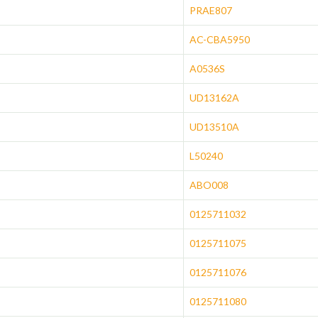
PRAE807
AC-CBA5950
A0536S
UD13162A
UD13510A
L50240
ABO008
0125711032
0125711075
0125711076
0125711080