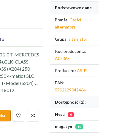
Podstawowe dane
Branża:
Części
alternatora
to
Grupa:
alternator
Kod producenta:
50 2.0 T MERCEDES-
A0536S
34),GLK-CLASS
ASS (X204) 250
Producent:
AS-PL
50 4-matic (,SLC
 T-Model (S204) C
EAN:
 180 (2
5902129042464
.
Dostępność (2):
Nysa
0
yka
magazyn
10