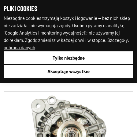
PLIKI COOKIES
0
0
Niezbędne cookies trzymają koszyk i logowanie — bez nich sklep
nie zadziała i nie wymagają zgody. Osobno pytamy o analitykę
(Google Analytics i monitoring wydajności); nie używamy jej
do reklam. Zgodę zmienisz w każdej chwili w stopce. Szczegóły:
ochrona danych
.
Tylko niezbędne
Auto-Starter24
1.ALTERNATOR
1.ALTERNATOR
AS-PL
A0056
Akceptuję wszystkie