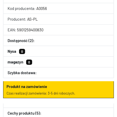
Kod producenta:
A0056
Producent:
AS-PL
EAN:
5901259400830
Dostępność (2):
Nysa
0
magazyn
0
Szybka dostawa:
Produkt na zamówienie
Czas realizacji zamówienia: 3-5 dni roboczych.
Cechy produktu (5):