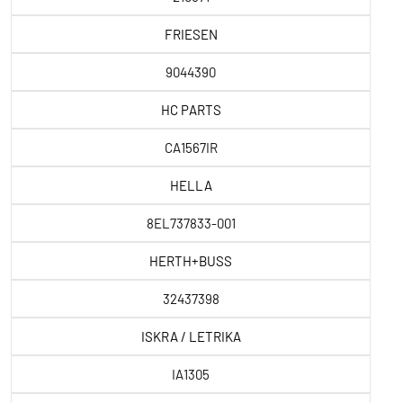
FRIESEN
9044390
HC PARTS
CA1567IR
HELLA
8EL737833-001
HERTH+BUSS
32437398
ISKRA / LETRIKA
IA1305