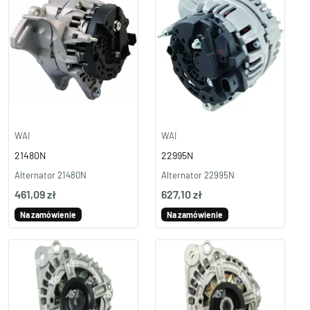
WAI
WAI
21480N
22995N
Alternator 21480N
Alternator 22995N
461,09 zł
627,10 zł
Na zamówienie
Na zamówienie