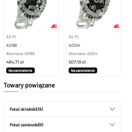
AS-PL
AS-PL
A0188
A0254
Alternator A0188
Alternator A0254
464,71 zł
507,19 zł
Na zamówienie
Na zamówienie
Towary powiązane
Pokaż składniki
(36)
Pokaż zamienniki
(9)