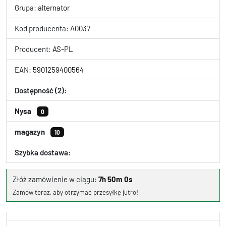
Grupa:
alternator
Kod producenta:
A0037
Producent:
AS-PL
EAN:
5901259400564
Dostępność (2):
Nysa
0
magazyn
10
Szybka dostawa:
Złóż zamówienie w ciągu:
7h 49m 59s
Zamów teraz, aby otrzymać przesyłkę jutro!