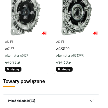
AS-PL
AS-PL
A0127
A0233PR
Alternator A0127
Alternator A0233PR
440,78 zł
494,30 zł
Dostępny
Dostępny
Towary powiązane
Pokaż składniki
(43)