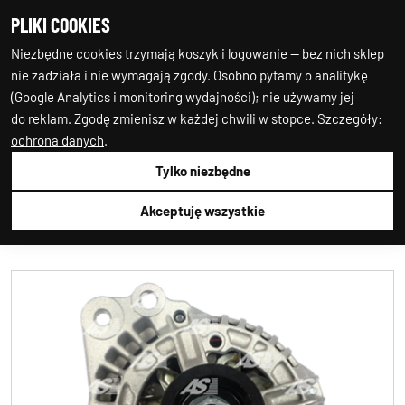
PLIKI COOKIES
0
0
Niezbędne cookies trzymają koszyk i logowanie — bez nich sklep
nie zadziała i nie wymagają zgody. Osobno pytamy o analitykę
(Google Analytics i monitoring wydajności); nie używamy jej
do reklam. Zgodę zmienisz w każdej chwili w stopce. Szczegóły:
ochrona danych
.
Tylko niezbędne
Auto-Starter24
1.ALTERNATOR
1.ALTERNATOR
AS-PL
A0037
Akceptuję wszystkie