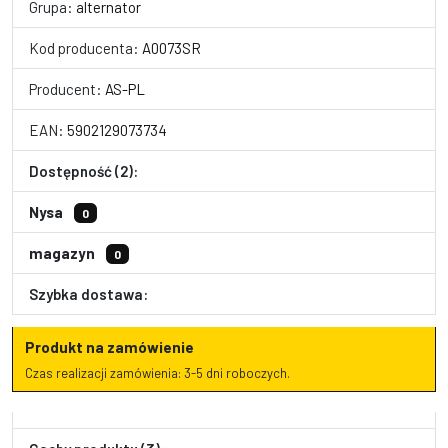
Grupa:
alternator
Kod producenta:
A0073SR
Producent:
AS-PL
EAN:
5902129073734
Dostępność (2):
Nysa
0
magazyn
0
Szybka dostawa:
Produkt na zamówienie
Czas realizacji zamówienia: 3-5 dni roboczych.