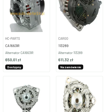
HC-PARTS
CARGO
CA1663IR
113289
Alternator CA1663IR
Alternator 113289
650,01 zł
611,32 zł
Dostępny
Na zamówienie