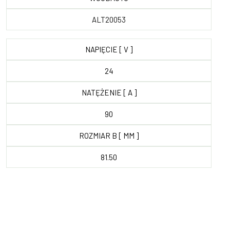
ALT20053
NAPIĘCIE [ V ]
24
NATĘŻENIE [ A ]
90
ROZMIAR B [ MM ]
81.50