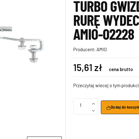
TURBO GWIZ
RURĘ WYDE
AMIO-02228
Producent:
AMIO
15,61 zł
cena brutto
Przeczytaj wiecej o tym produkci
1
Dodaj do koszy