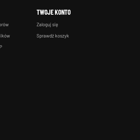
TWOJE KONTO
torów
Zaloguj się
ników
Sprawdź koszyk
P