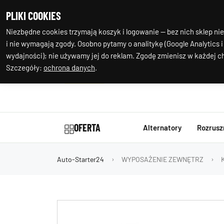
+48 602 244
Nasza
PLIKI COOKIES
977
lokalizacja
Niezbędne cookies trzymają koszyk i logowanie — bez nich sklep nie
i nie wymagają zgody. Osobno pytamy o analitykę (Google Analytics i
wydajności); nie używamy jej do reklam. Zgodę zmienisz w każdej ch
Szczegóły:
ochrona danych
.
OFERTA
Alternatory
Rozrusz
Auto-Starter24
WYPOSAŻENIE ZEWNĘTRZ
K