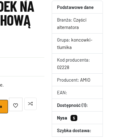
DEK NA
Podstawowe dane
CHOWĄ
Branża:
Części
alternatora
Grupa:
koncowki-
tlumika
Kod producenta:
02228
Producent:
AMIO
e.
EAN:
Dostępność (1):
ka
Nysa
5
Szybka dostawa: