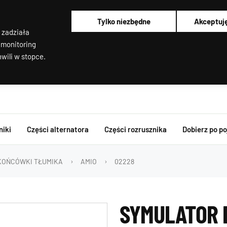
Alternatory i rozruszniki OEM
Pracujemy od poniedziałku do piątku od 8:00 do 16:00
Tylko niezbędne
Akceptuj
Regenerujemy alternatory i rozruszniki od 2012 roku !
 zadziała
Regenerujemy filtry cząstek stałych
Rozruszniki o Wysokim Momencie Obrotowym
 monitoring
Alternatory i rozruszniki OEM
wili w stopce.
niki
Części alternatora
Części rozrusznika
Dobierz po p
OŃCÓWKI TŁUMIKA
AMIO
02228
SYMULATOR 