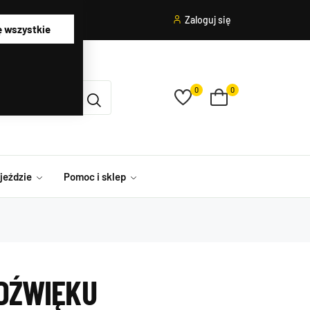
Zaloguj się
ę wszystkie
0
0
ojeździe
Pomoc i sklep
DŹWIĘKU