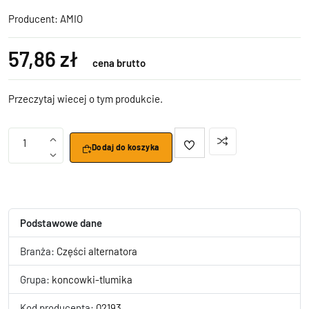
Producent:
AMIO
57,86 zł
cena brutto
Przeczytaj wiecej o tym produkcie.
1
Dodaj do koszyka
Podstawowe dane
Branża:
Części alternatora
Grupa:
koncowki-tlumika
Kod producenta:
02193