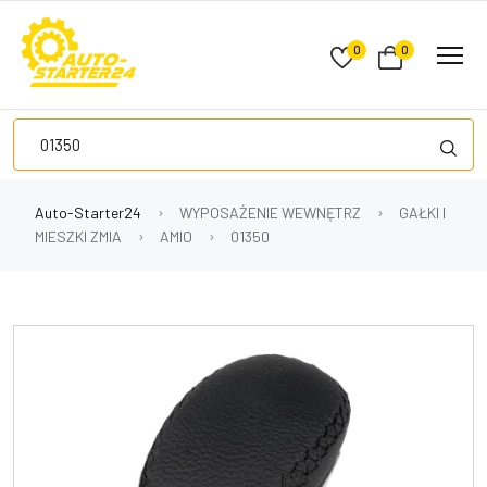
0
0
Auto-Starter24
WYPOSAŻENIE WEWNĘTRZ
GAŁKI I
MIESZKI ZMIA
AMIO
01350