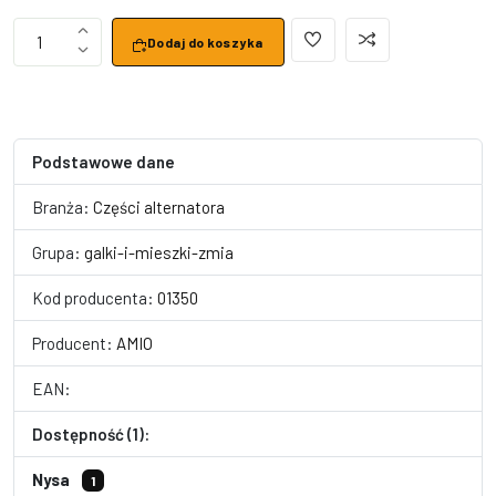
1
Dodaj do koszyka
Podstawowe dane
Branża:
Części alternatora
Grupa:
galki-i-mieszki-zmia
Kod producenta:
01350
Producent:
AMIO
EAN:
Dostępność (1):
Nysa
1