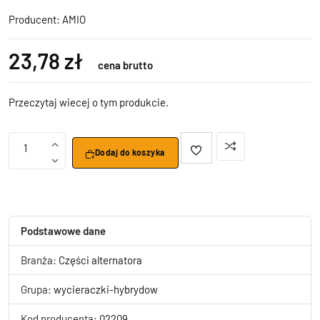
Producent:
AMIO
23,78 zł
cena brutto
Przeczytaj wiecej o tym produkcie.
1
Dodaj do koszyka
Podstawowe dane
Branża:
Części alternatora
Grupa:
wycieraczki-hybrydow
Kod producenta:
02209