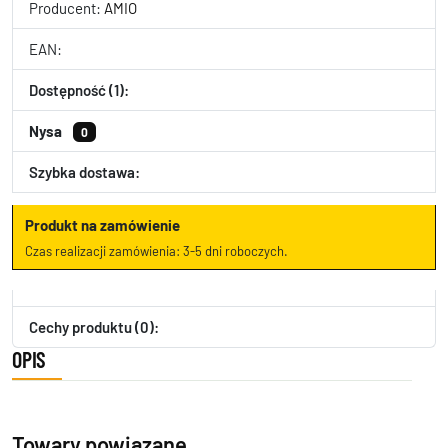
Producent:
AMIO
EAN:
Dostępność (1):
Nysa
0
Szybka dostawa:
Produkt na zamówienie
Czas realizacji zamówienia: 3-5 dni roboczych.
Cechy produktu (0):
OPIS
Towary powiązane