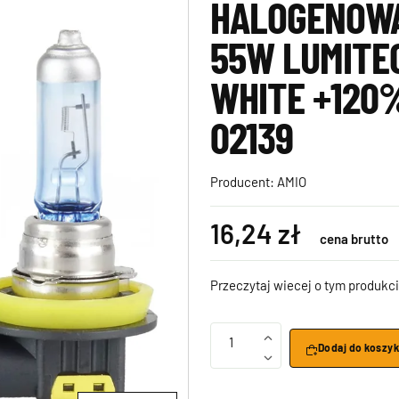
HALOGENOWA 
55W LUMITE
WHITE +120
02139
Producent:
AMIO
16,24 zł
cena brutto
Przeczytaj wiecej o tym produkci
1
Dodaj do koszy