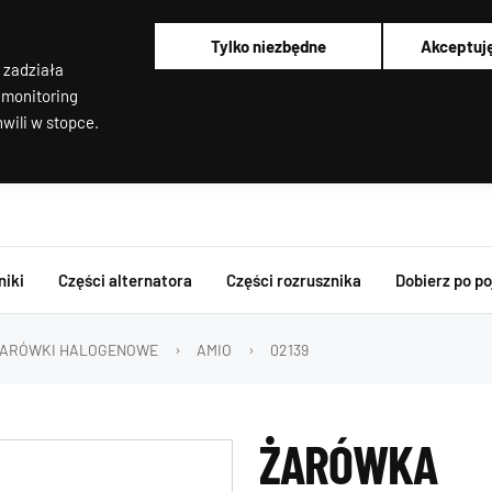
Alternatory i rozruszniki OEM
Pracujemy od poniedziałku do piątku od 8:00 do 16:00
Tylko niezbędne
Akceptuj
Regenerujemy alternatory i rozruszniki od 2012 roku !
 zadziała
Regenerujemy filtry cząstek stałych
Rozruszniki o Wysokim Momencie Obrotowym
 monitoring
Alternatory i rozruszniki OEM
wili w stopce.
niki
Części alternatora
Części rozrusznika
Dobierz po p
ARÓWKI HALOGENOWE
AMIO
02139
ŻARÓWKA