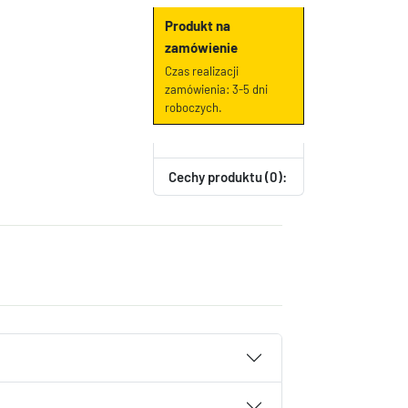
Produkt na
zamówienie
Czas realizacji
zamówienia: 3-5 dni
roboczych.
Cechy produktu (0):