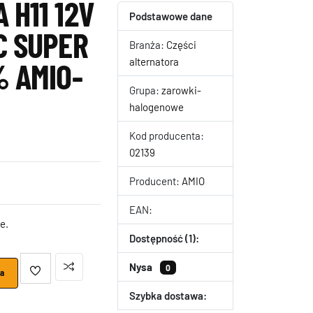
H11 12V
Podstawowe dane
C SUPER
Branża:
Części
alternatora
% AMIO-
Grupa:
zarowki-
halogenowe
Kod producenta:
02139
Producent:
AMIO
EAN:
e.
Dostępność (1):
Nysa
0
ka
Szybka dostawa: