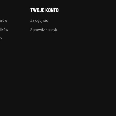
TWOJE KONTO
torów
Zaloguj się
ników
Sprawdź koszyk
P