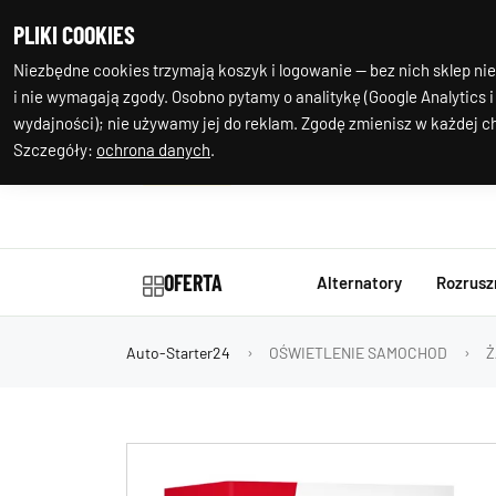
+48 602 244
Nasza
PLIKI COOKIES
977
lokalizacja
Niezbędne cookies trzymają koszyk i logowanie — bez nich sklep nie
i nie wymagają zgody. Osobno pytamy o analitykę (Google Analytics i
wydajności); nie używamy jej do reklam. Zgodę zmienisz w każdej ch
Szczegóły:
ochrona danych
.
OFERTA
Alternatory
Rozrusz
Auto-Starter24
OŚWIETLENIE SAMOCHOD
Ż