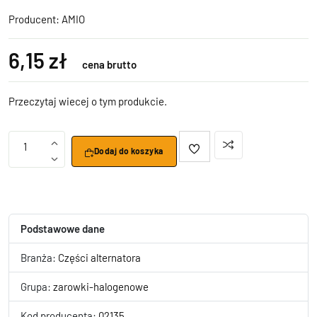
Producent:
AMIO
6,15 zł
cena brutto
Przeczytaj wiecej o tym produkcie.
1
Dodaj do koszyka
Podstawowe dane
Branża:
Części alternatora
Grupa:
zarowki-halogenowe
Kod producenta:
02135