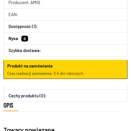
Producent:
AMIO
EAN:
Dostępność (1):
Nysa
0
Szybka dostawa:
Produkt na zamówienie
Czas realizacji zamówienia: 3-5 dni roboczych.
Cechy produktu (0):
OPIS
Towary powiązane