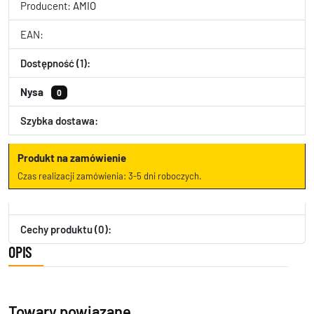
Producent:
AMIO
EAN:
Dostępność (1):
Nysa
0
Szybka dostawa:
Produkt na zamówienie
Czas realizacji zamówienia: 3-5 dni roboczych.
Cechy produktu (0):
OPIS
Towary powiązane