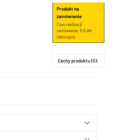
Produkt na
zamówienie
Czas realizacji
zamówienia: 3-5 dni
roboczych.
Cechy produktu (0):