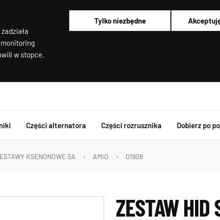
Alternatory i rozruszniki OEM
Pracujemy od poniedziałku do piątku od 8:00 do 16:00
Tylko niezbędne
Akceptuj
Regenerujemy alternatory i rozruszniki od 2012 roku !
 zadziała
Regenerujemy filtry cząstek stałych
Rozruszniki o Wysokim Momencie Obrotowym
 monitoring
wili w stopce.
niki
Części alternatora
Części rozrusznika
Dobierz po p
ESTAWY KSENONOWE SA
AMIO
01908
ZESTAW HID 