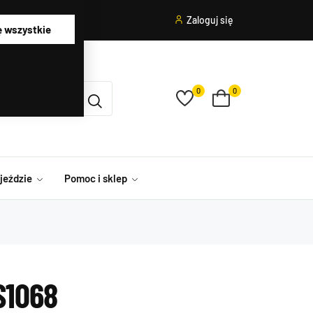
Zaloguj się
ę wszystkie
0
0
ojeździe
Pomoc i sklep
S1068