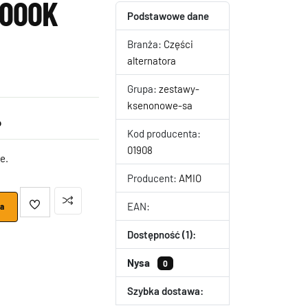
8000K
Podstawowe dane
Branża:
Części
alternatora
Grupa:
zestawy-
ksenonowe-sa
o
Kod producenta:
01908
e.
Producent:
AMIO
EAN:
ka
Dostępność (1):
Nysa
0
Szybka dostawa: