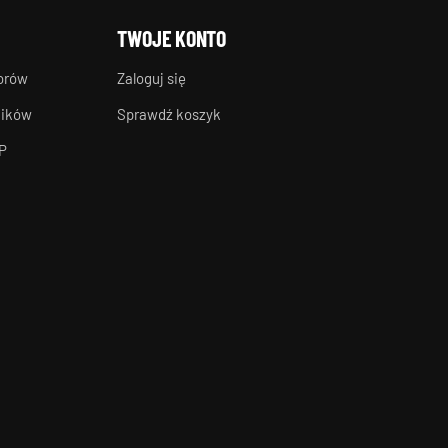
TWOJE KONTO
torów
Zaloguj się
ników
Sprawdź koszyk
P