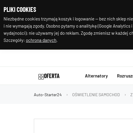
+48 602 244
Nasza
PLIKI COOKIES
977
lokalizacja
Niezbędne cookies trzymają koszyk i logowanie — bez nich sklep nie
i nie wymagają zgody. Osobno pytamy o analitykę (Google Analytics i
wydajności); nie używamy jej do reklam. Zgodę zmienisz w każdej ch
Szczegóły:
ochrona danych
.
OFERTA
Alternatory
Rozrusz
Auto-Starter24
OŚWIETLENIE SAMOCHOD
Z