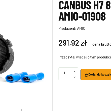
CANBUS H7 
AMIO-01908
Producent:
AMIO
291,92 zł
cena brutt
Przeczytaj wiecej o tym produkci
1
Dodaj do koszy