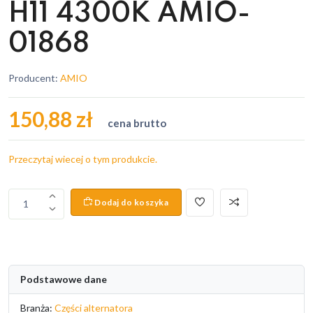
H11 4300K AMIO-
01868
Producent:
AMIO
150,88 zł
cena brutto
Przeczytaj wiecej o tym produkcie.
Dodaj do koszyka
1
Podstawowe dane
Branża:
Części alternatora