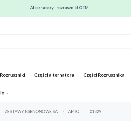
Alternatory i rozruszniki OEM
Pracujemy od poniedziałku do piątku od 8:00 do 16:00
Regenerujemy alternatory i rozruszniki od 2012 roku !
Regenerujemy filtry czastek stałych !
Rozruszniki o Wysokim Momencie Obrotowym
Rozruszniki
Części alternatora
Części Rozrusznika
pie
ZESTAWY KSENONOWE SA
AMIO
01829