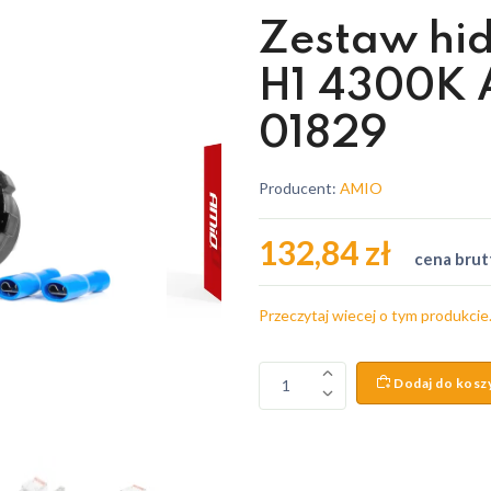
Zestaw hid
H1 4300K
01829
Producent:
AMIO
132,84 zł
cena brut
Przeczytaj wiecej o tym produkcie
Dodaj do kosz
1