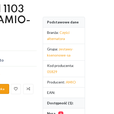
 1103
 AMIO-
Podstawowe dane
Branża:
Części
alternatora
Grupa:
zestawy-
ksenonowe-sa
to
Kod producenta:
01829
.
Producent:
AMIO
yka
EAN:
Dostępność (1):
Nysa
0