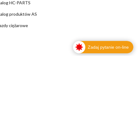
talog HC-PARTS
alog produktów AS
azdy ciężarowe
Zadaj pytanie on-line