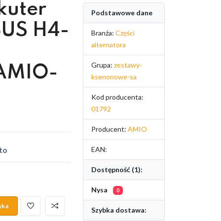
kuter
Podstawowe dane
US H4-
Branża:
Części
alternatora
Grupa:
zestawy-
AMIO-
ksenonowe-sa
Kod producenta:
01792
Producent:
AMIO
EAN:
to
Dostępność (1):
.
Nysa
0
yka
Szybka dostawa: