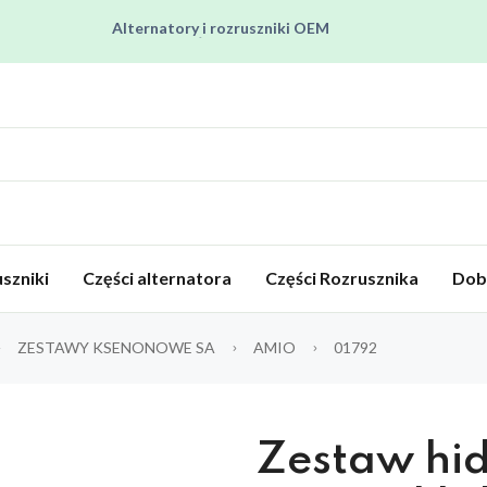
Alternatory i rozruszniki OEM
Pracujemy od poniedziałku do piątku od 8:00 do 16:00
Regenerujemy alternatory i rozruszniki od 2012 roku !
Regenerujemy filtry czastek stałych !
Rozruszniki o Wysokim Momencie Obrotowym
szniki
Części alternatora
Części Rozrusznika
Dob
ZESTAWY KSENONOWE SA
AMIO
01792
Zestaw hi