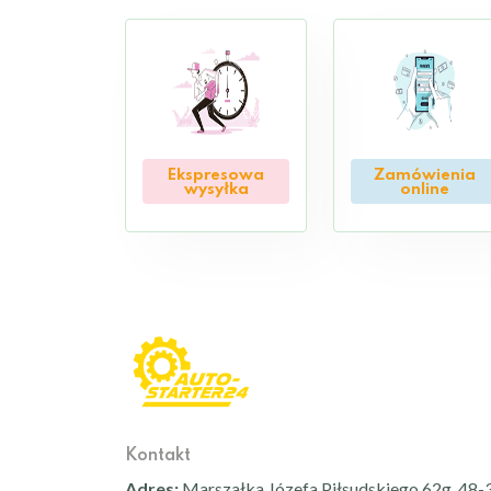
Ekspresowa
Zamówienia
wysyłka
online
Kontakt
Adres:
Marszałka Józefa Piłsudskiego 62g, 48-