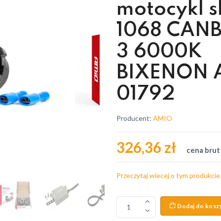
motocykl s
1068 CANB
3 6000K
BIXENON 
01792
Producent:
AMIO
326,36 zł
cena brut
Przeczytaj wiecej o tym produkcie
Dodaj do kosz
1