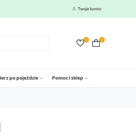
Twoje konto
0
0
ierz po pojeździe
Pomoc i sklep
d