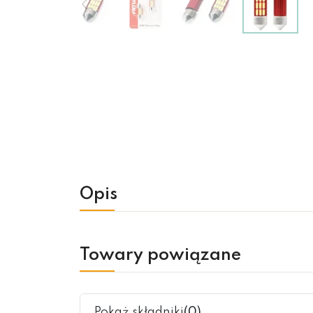
Opis
Towary powiązane
Pokaż składniki
(0)