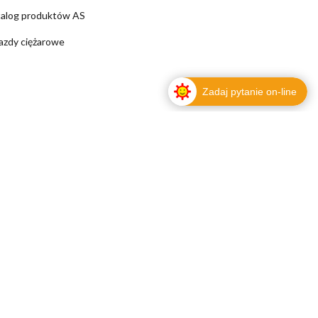
alog produktów AS
azdy ciężarowe
Zadaj pytanie on-line