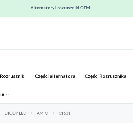
Alternatory i rozruszniki OEM
Pracujemy od poniedziałku do piątku od 8:00 do 16:00
Regenerujemy alternatory i rozruszniki od 2012 roku !
Regenerujemy filtry czastek stałych !
Rozruszniki o Wysokim Momencie Obrotowym
Rozruszniki
Części alternatora
Części Rozrusznika
pie
DIODY LED
AMIO
01631