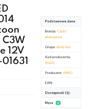
ED
014
Podstawowe dane
toon
Branża:
Części
alternatora
 C3W
Grupa:
diody-led
e 12V
Kod producenta:
01631
01631
Producent:
AMIO
EAN:
Dostępność (1):
.
Nysa
6