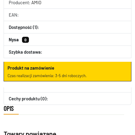
Producent:
AMIO
EAN:
Dostępność (1):
Nysa
0
Szybka dostawa:
Produkt na zamówienie
Czas realizacji zamówienia: 3-5 dni roboczych.
Cechy produktu (0):
OPIS
Towary powiązane