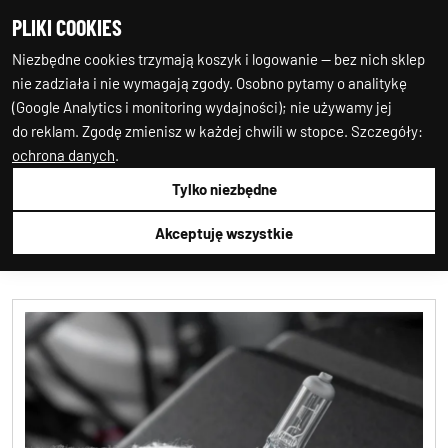
PLIKI COOKIES
0
0
Niezbędne cookies trzymają koszyk i logowanie — bez nich sklep
nie zadziała i nie wymagają zgody. Osobno pytamy o analitykę
(Google Analytics i monitoring wydajności); nie używamy jej
do reklam. Zgodę zmienisz w każdej chwili w stopce. Szczegóły:
ochrona danych
.
Tylko niezbędne
Auto-Starter24
OŚWIETLENIE SAMOCHOD
ŻARÓWKI HALOGENOWE
AMIO
01480
Akceptuję wszystkie