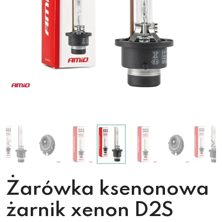
Żarówka ksenonowa
żarnik xenon D2S