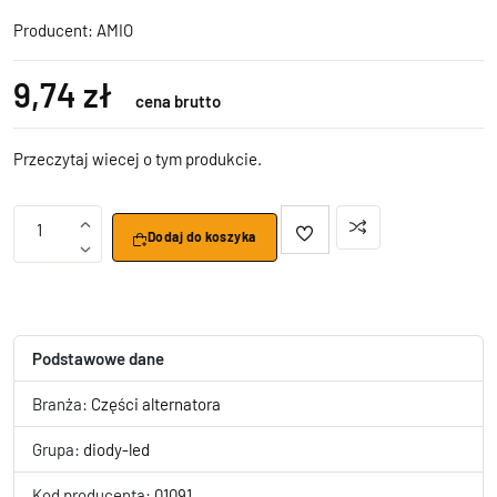
Producent:
AMIO
9,74 zł
cena brutto
Przeczytaj wiecej o tym produkcie.
1
Dodaj do koszyka
Podstawowe dane
Branża:
Części alternatora
Grupa:
diody-led
Kod producenta:
01091