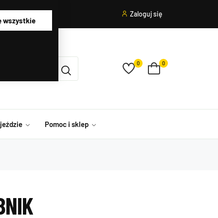
Zaloguj się
ę wszystkie
0
0
ojeździe
Pomoc i sklep
BNIK