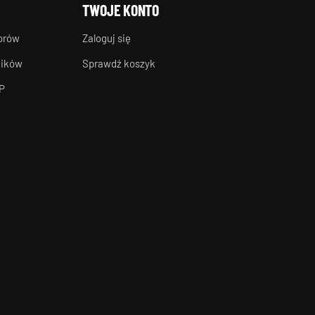
TWOJE KONTO
torów
Zaloguj się
ników
Sprawdź koszyk
P