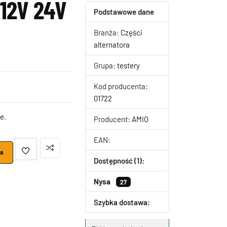
 12V 24V
Podstawowe dane
Branża:
Części
alternatora
Grupa:
testery
Kod producenta:
01722
e.
Producent:
AMIO
EAN:
ka
Dostępność (1):
Nysa
27
Szybka dostawa: