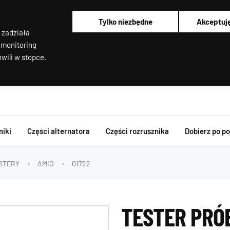
Alternatory i rozruszniki OEM
Pracujemy od poniedziałku do piątku od 8:00 do 16:00
Tylko niezbędne
Akceptuj
Regenerujemy alternatory i rozruszniki od 2012 roku !
 zadziała
Regenerujemy filtry cząstek stałych
Rozruszniki o Wysokim Momencie Obrotowym
 monitoring
Alternatory i rozruszniki OEM
wili w stopce.
niki
Części alternatora
Części rozrusznika
Dobierz po p
STERY
AMIO
01722
TESTER PRÓ