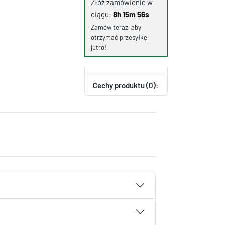
Złóż zamówienie w
ciągu:
8h 15m 55s
Zamów teraz, aby
otrzymać przesyłkę
jutro!
Cechy produktu (0):