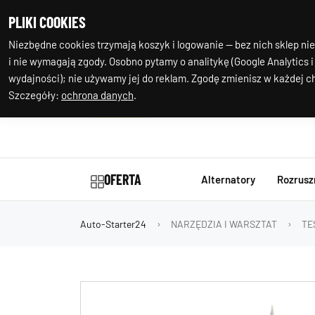
+48 602 244
Nasza
PLIKI COOKIES
977
lokalizacja
Niezbędne cookies trzymają koszyk i logowanie — bez nich sklep nie
i nie wymagają zgody. Osobno pytamy o analitykę (Google Analytics i
wydajności); nie używamy jej do reklam. Zgodę zmienisz w każdej ch
Szczegóły:
ochrona danych
.
OFERTA
Alternatory
Rozrusz
Auto-Starter24
NARZĘDZIA I WARSZTAT
TE