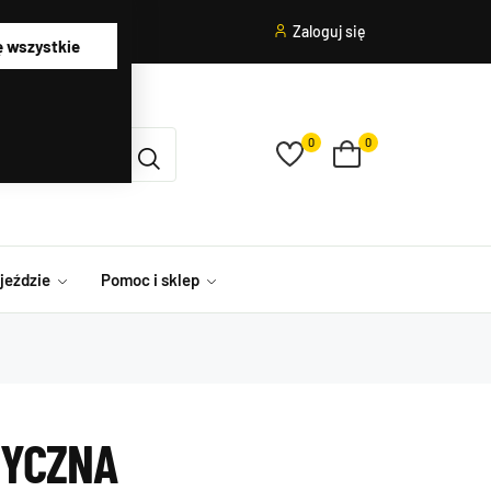
Zaloguj się
ę wszystkie
0
0
ojeździe
Pomoc i sklep
TYCZNA