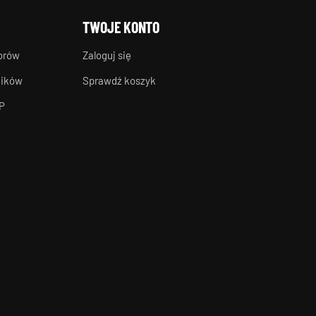
TWOJE KONTO
torów
Zaloguj się
ników
Sprawdź koszyk
P