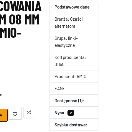
COWANIA
Podstawowe dane
M O8 MM
Branża:
Części
alternatora
MIO-
Grupa:
linki-
elastyczne
Kod producenta:
01155
Producent:
AMIO
EAN:
e.
Dostępność (1):
Nysa
2
ka
Szybka dostawa: