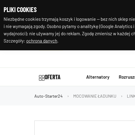
+48 602 244
Nasza
PLIKI COOKIES
977
lokalizacja
Niezbędne cookies trzymają koszyk i logowanie — bez nich sklep nie
i nie wymagają zgody. Osobno pytamy o analitykę (Google Analytics i
wydajności); nie używamy jej do reklam. Zgodę zmienisz w każdej ch
Szczegóły:
ochrona danych
.
OFERTA
Alternatory
Rozrusz
Auto-Starter24
MOCOWANIE ŁADUNKU
LIN