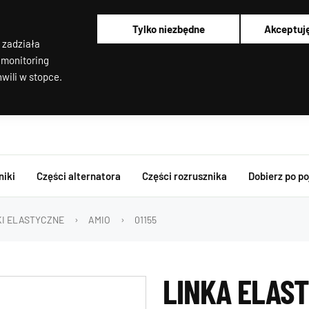
Alternatory i rozruszniki OEM
Pracujemy od poniedziałku do piątku od 8:00 do 16:00
Tylko niezbędne
Akceptuj
Regenerujemy alternatory i rozruszniki od 2012 roku !
 zadziała
Regenerujemy filtry cząstek stałych
Rozruszniki o Wysokim Momencie Obrotowym
 monitoring
wili w stopce.
niki
Części alternatora
Części rozrusznika
Dobierz po p
KI ELASTYCZNE
AMIO
01155
LINKA ELAS