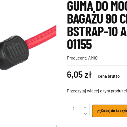
GUMA DO MO
BAGAŻU 90 C
BSTRAP-10 A
01155
Producent:
AMIO
6,05 zł
cena brutto
Przeczytaj wiecej o tym produkci
1
Dodaj do koszy