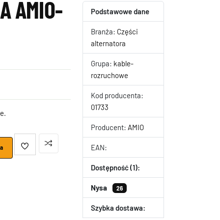
A AMIO-
Podstawowe dane
Branża:
Części
alternatora
Grupa:
kable-
rozruchowe
Kod producenta:
01733
e.
Producent:
AMIO
EAN:
ka
Dostępność (1):
Nysa
26
Szybka dostawa: