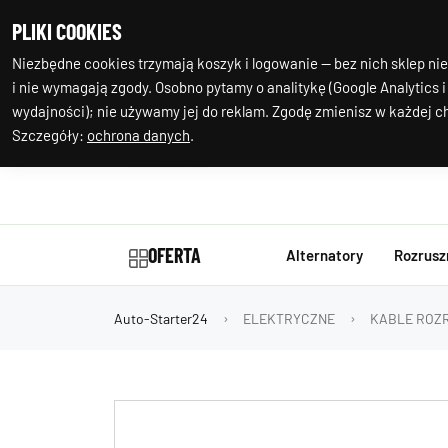
+48 602 244
Nasza
PLIKI COOKIES
977
lokalizacja
Niezbędne cookies trzymają koszyk i logowanie — bez nich sklep nie
i nie wymagają zgody. Osobno pytamy o analitykę (Google Analytics i
wydajności); nie używamy jej do reklam. Zgodę zmienisz w każdej ch
Szczegóły:
ochrona danych
.
OFERTA
Alternatory
Rozrusz
Auto-Starter24
ELEKTRYCZNE
KABLE ROZ