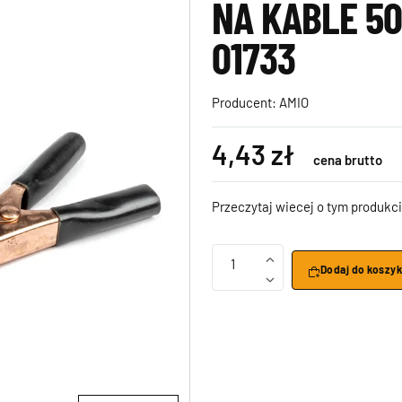
NA KABLE 50
01733
Producent:
AMIO
4,43 zł
cena brutto
Przeczytaj wiecej o tym produkci
1
Dodaj do koszy