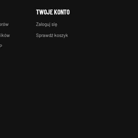
TWOJE KONTO
torów
Zaloguj się
ników
Sprawdź koszyk
P