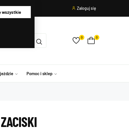
Zaloguj się
ę wszystkie
0
0
ojeździe
Pomoc i sklep
ZACISKI