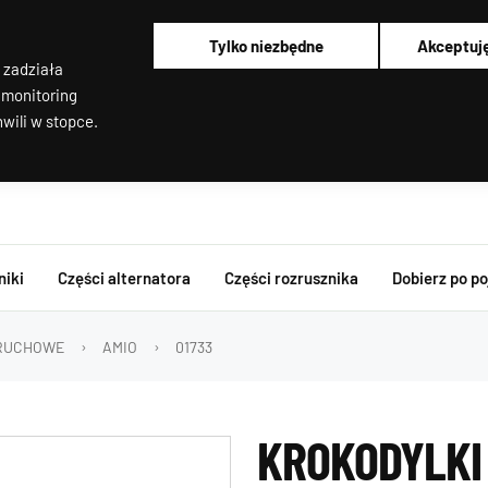
Alternatory i rozruszniki OEM
Pracujemy od poniedziałku do piątku od 8:00 do 16:00
Tylko niezbędne
Akceptuj
Regenerujemy alternatory i rozruszniki od 2012 roku !
 zadziała
Regenerujemy filtry cząstek stałych
Rozruszniki o Wysokim Momencie Obrotowym
 monitoring
wili w stopce.
niki
Części alternatora
Części rozrusznika
Dobierz po p
RUCHOWE
AMIO
01733
KROKODYLKI 