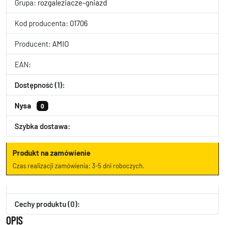
Grupa:
rozgaleziacze-gniazd
Kod producenta:
01706
Producent:
AMIO
EAN:
Dostępność (1):
Nysa
0
Szybka dostawa:
Produkt na zamówienie
Czas realizacji zamówienia: 3-5 dni roboczych.
Cechy produktu (0):
OPIS