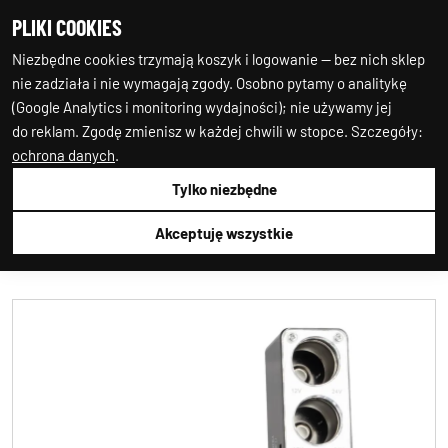
PLIKI COOKIES
0
0
Niezbędne cookies trzymają koszyk i logowanie — bez nich sklep
nie zadziała i nie wymagają zgody. Osobno pytamy o analitykę
(Google Analytics i monitoring wydajności); nie używamy jej
do reklam. Zgodę zmienisz w każdej chwili w stopce. Szczegóły:
ochrona danych
.
Tylko niezbędne
Auto-Starter24
ELEKTRYCZNE
ROZGAŁĘZIACZE
GNIAZD
AMIO
01706
Akceptuję wszystkie