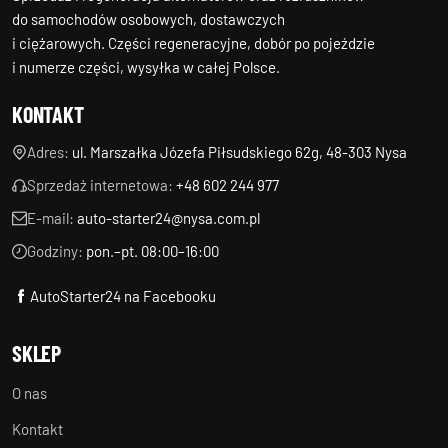
do samochodów osobowych, dostawczych
i ciężarowych. Części regeneracyjne, dobór po pojeździe
i numerze części, wysyłka w całej Polsce.
KONTAKT
Adres:
ul. Marszałka Józefa Piłsudskiego 62g, 48-303 Nysa
Sprzedaż internetowa:
+48 602 244 977
E-mail:
auto-starter24@nysa.com.pl
Godziny:
pon.–pt. 08:00–16:00
AutoStarter24 na Facebooku
SKLEP
O nas
Kontakt