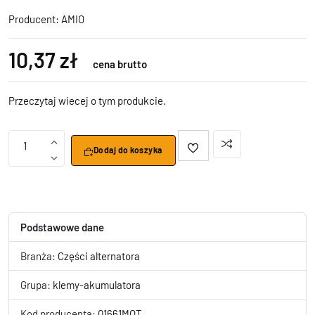
Producent:
AMIO
10,37 zł
cena brutto
Przeczytaj wiecej o tym produkcie.
1
Dodaj do koszyka
Podstawowe dane
Branża:
Części alternatora
Grupa:
klemy-akumulatora
Kod producenta:
01661MOT