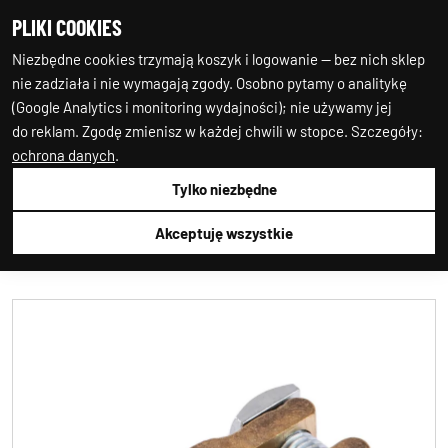
PLIKI COOKIES
0
0
Niezbędne cookies trzymają koszyk i logowanie — bez nich sklep
nie zadziała i nie wymagają zgody. Osobno pytamy o analitykę
(Google Analytics i monitoring wydajności); nie używamy jej
do reklam. Zgodę zmienisz w każdej chwili w stopce. Szczegóły:
ochrona danych
.
Tylko niezbędne
Auto-Starter24
ELEKTRYCZNE
KLEMY
AKUMULATORA
AMIO
01661MOT
Akceptuję wszystkie