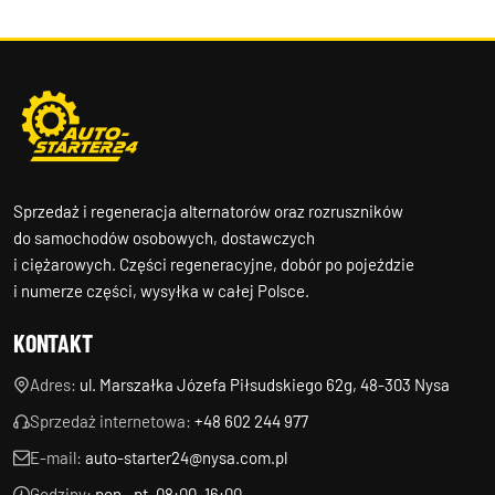
Sprzedaż i regeneracja alternatorów oraz rozruszników
do samochodów osobowych, dostawczych
i ciężarowych. Części regeneracyjne, dobór po pojeździe
i numerze części, wysyłka w całej Polsce.
KONTAKT
Adres:
ul. Marszałka Józefa Piłsudskiego 62g, 48-303 Nysa
Sprzedaż internetowa:
+48 602 244 977
E-mail:
auto-starter24@nysa.com.pl
Godziny:
pon.–pt. 08:00–16:00