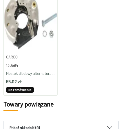
CARGO
130594
Mostek diodowy alternatora 130594
55,02 zł
Na zamówienie
Towary powiązane
Pokaż składniki
(0)