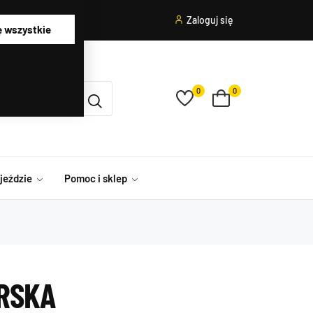
Zaloguj się
ę wszystkie
0
0
ojeździe
Pomoc i sklep
RSKA