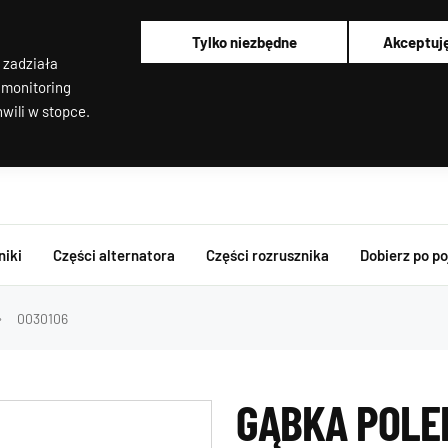
Alternatory i rozruszniki OEM
Pracujemy od poniedziałku do piątku od 8:00 do 16:00
Tylko niezbędne
Akceptuj
Regenerujemy alternatory i rozruszniki od 2012 roku !
 zadziała
Regenerujemy filtry cząstek stałych
Rozruszniki o Wysokim Momencie Obrotowym
 monitoring
wili w stopce.
niki
Części alternatora
Części rozrusznika
Dobierz po p
0030106
GĄBKA POLE