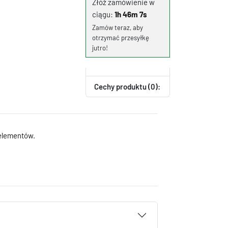
Złóż zamówienie w
ciągu:
1h 46m 7s
Zamów teraz, aby
otrzymać przesyłkę
jutro!
Cechy produktu (0):
 elementów.