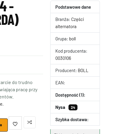
4 -
Podstawowe dane
RDA)
Branża:
Części
alternatora
Grupa:
boll
Kod producenta:
0030106
Producent:
BOLL
arcie do trudno
EAN:
wiająca pracę przy
Dostępność (1):
entów.
e.
Nysa
24
Szybka dostawa:
ka