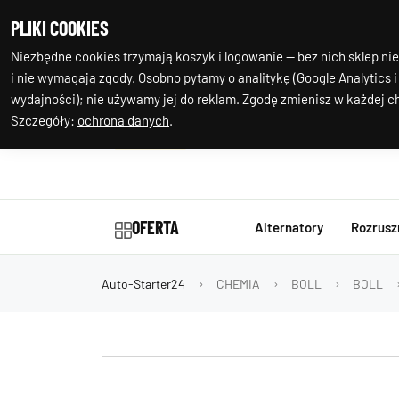
+48 602 244
Nasza
PLIKI COOKIES
977
lokalizacja
Niezbędne cookies trzymają koszyk i logowanie — bez nich sklep nie
i nie wymagają zgody. Osobno pytamy o analitykę (Google Analytics i
wydajności); nie używamy jej do reklam. Zgodę zmienisz w każdej ch
Szczegóły:
ochrona danych
.
OFERTA
Alternatory
Rozrusz
Auto-Starter24
CHEMIA
BOLL
BOLL