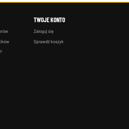
TWOJE KONTO
torów
Zaloguj się
ników
Sprawdź koszyk
P