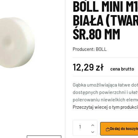
BOLL MINI M1
BIAŁA (TWA
ŚR.80 MM
Producent:
BOLL
12,29 zł
cena brutto
Gąbka umożliwiająca łatwe dot
dostępnych powierzchni i ułat
polerowaniu niewielkich elem
Przeczytaj wiecej o tym produkci
1
Dodaj do koszy