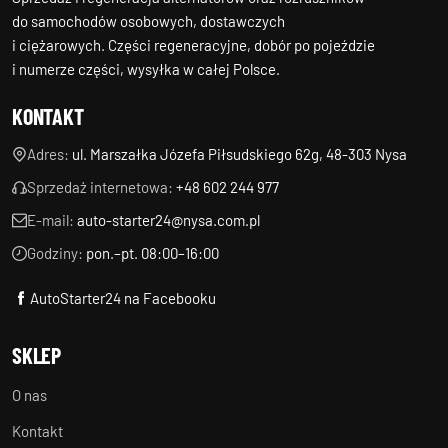
do samochodów osobowych, dostawczych
i ciężarowych. Części regeneracyjne, dobór po pojeździe
i numerze części, wysyłka w całej Polsce.
KONTAKT
Adres:
ul. Marszałka Józefa Piłsudskiego 62g, 48-303 Nysa
Sprzedaż internetowa:
+48 602 244 977
E-mail:
auto-starter24@nysa.com.pl
Godziny:
pon.–pt. 08:00–16:00
AutoStarter24 na Facebooku
SKLEP
O nas
Kontakt