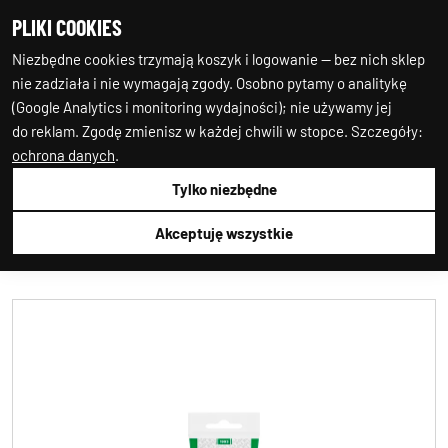
PLIKI COOKIES
0
0
Niezbędne cookies trzymają koszyk i logowanie — bez nich sklep
nie zadziała i nie wymagają zgody. Osobno pytamy o analitykę
(Google Analytics i monitoring wydajności); nie używamy jej
do reklam. Zgodę zmienisz w każdej chwili w stopce. Szczegóły:
ochrona danych
.
Tylko niezbędne
Auto-Starter24
CHEMIA
BOLL
BOLL
001073
Akceptuję wszystkie