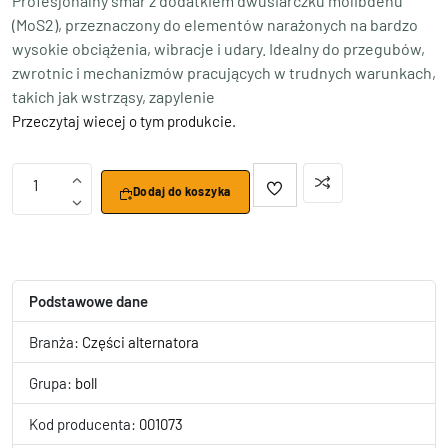
Profesjonalny smar z dodatkiem dwusiarczku molibdenu
(MoS2), przeznaczony do elementów narażonych na bardzo
wysokie obciążenia, wibracje i udary. Idealny do przegubów,
zwrotnic i mechanizmów pracujących w trudnych warunkach,
takich jak wstrząsy, zapylenie
Przeczytaj wiecej o tym produkcie.
1
Dodaj do koszyka
Podstawowe dane
Branża:
Części alternatora
Grupa:
boll
Kod producenta:
001073