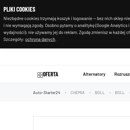
+48 602 244
Nasza
PLIKI COOKIES
977
lokalizacja
Niezbędne cookies trzymają koszyk i logowanie — bez nich sklep nie
i nie wymagają zgody. Osobno pytamy o analitykę (Google Analytics i
wydajności); nie używamy jej do reklam. Zgodę zmienisz w każdej ch
Szczegóły:
ochrona danych
.
OFERTA
Alternatory
Rozrusz
Auto-Starter24
CHEMIA
BOLL
BOLL