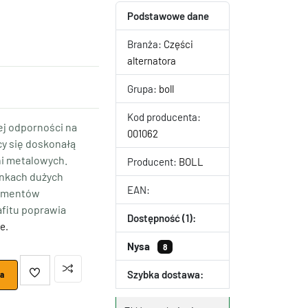
Podstawowe dane
Branża:
Części
alternatora
Grupa:
boll
Kod producenta:
ej odporności na
001062
ący się doskonałą
i metalowych.
Producent:
BOLL
unkach dużych
EAN:
lementów
fitu poprawia
Dostępność (1):
e.
Nysa
8
Szybka dostawa:
ka