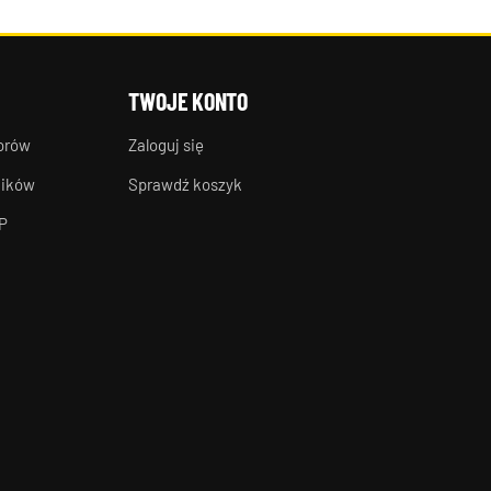
TWOJE KONTO
torów
Zaloguj się
ników
Sprawdź koszyk
P