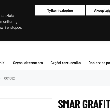
Alternatory i rozruszniki OEM
Pracujemy od poniedziałku do piątku od 8:00 do 16:00
Tylko niezbędne
Akceptuj
Regenerujemy alternatory i rozruszniki od 2012 roku !
 zadziała
Regenerujemy filtry cząstek stałych
Rozruszniki o Wysokim Momencie Obrotowym
 monitoring
Alternatory i rozruszniki OEM
wili w stopce.
niki
Części alternatora
Części rozrusznika
Dobierz po p
001062
SMAR GRAFI