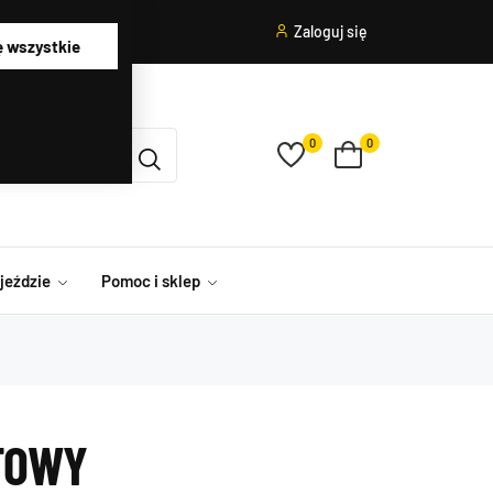
Zaloguj się
ę wszystkie
0
0
ojeździe
Pomoc i sklep
TOWY