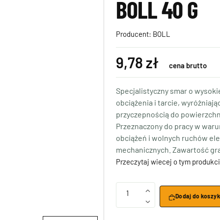
BOLL 40 G
Producent:
BOLL
9,78 zł
cena brutto
Specjalistyczny smar o wysoki
obciążenia i tarcie, wyróżniaj
przyczepnością do powierzchn
Przeznaczony do pracy w war
obciążeń i wolnych ruchów e
mechanicznych. Zawartość gra
Przeczytaj wiecej o tym produkci
1
Dodaj do koszy