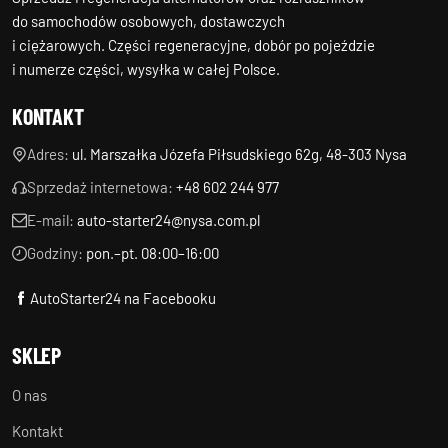
do samochodów osobowych, dostawczych
i ciężarowych. Części regeneracyjne, dobór po pojeździe
i numerze części, wysyłka w całej Polsce.
KONTAKT
Adres:
ul. Marszałka Józefa Piłsudskiego 62g, 48-303 Nysa
Sprzedaż internetowa:
+48 602 244 977
E-mail:
auto-starter24@nysa.com.pl
Godziny:
pon.–pt. 08:00–16:00
AutoStarter24 na Facebooku
SKLEP
O nas
Kontakt