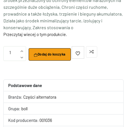
Środek przeznaczony do ochrony elementów narażonych na
szczególnie duże obciążenia. Chroni części ruchome,
prowadnice a także łożyska, trzpienie i bieguny akumulatora.
Działa jako środek minimalizujący tarcie, izolujący i
konserwujący. Zakres stosowania o
Przeczytaj wiecej o tym produkcie.
1
Dodaj do koszyka
Podstawowe dane
Branża:
Części alternatora
Grupa:
boll
Kod producenta:
001036