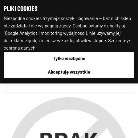
PLIKI COOKIES
0
0
Niezbędne cookies trzymają koszyk i logowanie — bez nich sklep
nie zadziała i nie wymagają zgody. Osobno pytamy o analitykę
(Google Analytics i monitoring wydajności); nie używamy jej
do reklam. Zgodę zmienisz w każdej chwili w stopce. Szczegóły:
ochrona danych
.
Tylko niezbędne
Auto-Starter24
CHEMIA
BOLL
BOLL
001036
Akceptuję wszystkie