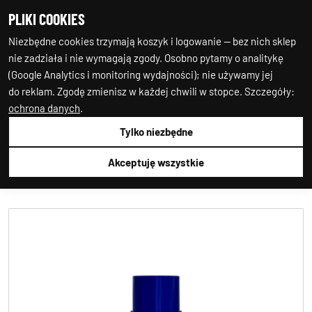
PLIKI COOKIES
0
0
Niezbędne cookies trzymają koszyk i logowanie — bez nich sklep
nie zadziała i nie wymagają zgody. Osobno pytamy o analitykę
(Google Analytics i monitoring wydajności); nie używamy jej
do reklam. Zgodę zmienisz w każdej chwili w stopce. Szczegóły:
ochrona danych
.
Tylko niezbędne
Auto-Starter24
CHEMIA
BOLL
BOLL
001035
Akceptuję wszystkie