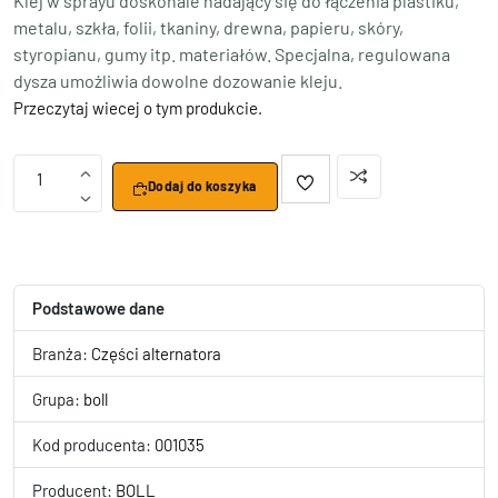
Klej w sprayu doskonale nadający się do łączenia plastiku,
metalu, szkła, folii, tkaniny, drewna, papieru, skóry,
styropianu, gumy itp. materiałów. Specjalna, regulowana
dysza umożliwia dowolne dozowanie kleju.
Przeczytaj wiecej o tym produkcie.
1
Dodaj do koszyka
Podstawowe dane
Branża:
Części alternatora
Grupa:
boll
Kod producenta:
001035
Producent:
BOLL